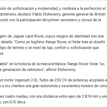
ón de sofisticación y modernidad, y combina a la perfección el l
doterreno, destacó Pablo Etcheverry, gerente general de British
ntó con la participación del primer secretario y cónsul de la
igero de Jaguar Land Rover, cuyos rasgos de identidad son una
detalle. “Como un legítimo Range Rover, el Velar trae un diseño
po de terreno y un nivel de lujo, confort y sofisticación que
se.
le” en la historia de la marca británica. Range Rover Velar “es
a generación de vehículos”, afirmó Etcheverry,
 un motor Ingenium 2.0L Turbo de 250 CV de potencia, acoplado 
e a los clientes una gran autonomía y excelentes niveles de con
las cuatro ruedas, con una distancia entre ejes de 2.874 mm y un
, con 673 litros.