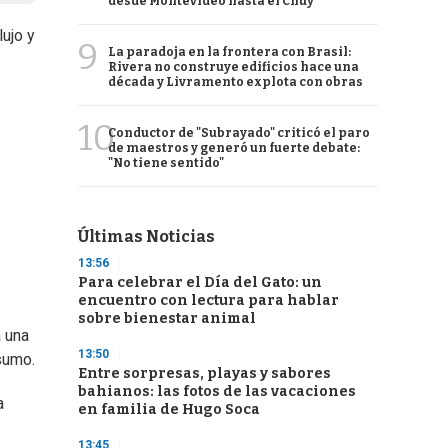
desde Montevideo hasta el Chuy
ujo y
9
La paradoja en la frontera con Brasil:
Rivera no construye edificios hace una
década y Livramento explota con obras
10
Conductor de "Subrayado" criticó el paro
de maestros y generó un fuerte debate:
"No tiene sentido"
Últimas Noticias
13:56
Para celebrar el Día del Gato: un
encuentro con lectura para hablar
sobre bienestar animal
a una
13:50
sumo.
Entre sorpresas, playas y sabores
bahianos: las fotos de las vacaciones
a
en familia de Hugo Soca
13:45