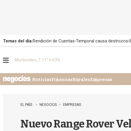
Temas del día:
Rendición de Cuentas
Temporal causa destrozos
Montevideo, T 11° H 63%
M
e
n
u
Noticias
Finanzas
Rurales
Empresas
EL PAÍS
NEGOCIOS
EMPRESAS
Nuevo Range Rover Vela