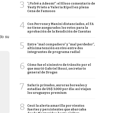
3
"¡Volvé a Adeom!": el filoso comentario de
Yesty Prieto a Valeria Ripoll en plena
Cena de Famosos
4
Con Perrone y Manini distanciados, el FA
no tiene asegurados los votos para la
aprobación de la Rendición de Cuentas
odo su
5
Entre "mal compañero" y "mal perdedor",
altísima tensión en vivo entre dos
integrantes de programa radial
6
Cómo fue el siniestro de tránsito por el
que murió Gabriel Rossi, secretario
general de Drogas
7
Safaris privados, auroras boreales y
estadías de US$ 3.000 por día: así viajan
los uruguayos premium
8
Cesó la alerta amarilla por vientos
fuertes y persistentes que abarcaba