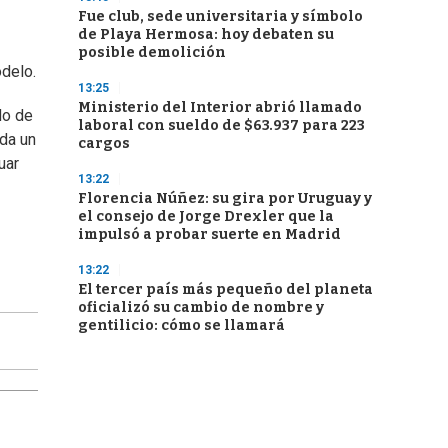
Fue club, sede universitaria y símbolo
de Playa Hermosa: hoy debaten su
posible demolición
odelo.
13:25
Ministerio del Interior abrió llamado
do de
laboral con sueldo de $63.937 para 223
nda un
cargos
uar
13:22
Florencia Núñez: su gira por Uruguay y
el consejo de Jorge Drexler que la
impulsó a probar suerte en Madrid
13:22
El tercer país más pequeño del planeta
oficializó su cambio de nombre y
gentilicio: cómo se llamará