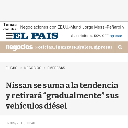
Temas
Negociaciones con EE.UU.
Murió Jorge Messi
Peñarol vs
del día:
Suscribite al 50% OFF
Ingresar
M
e
Noticias
Finanzas
Rurales
Empresas
n
M
u
o
s
t
EL PAÍS
NEGOCIOS
EMPRESAS
r
a
Nissan se suma a la tendencia
r
b
y retirará “gradualmente” sus
�
s
vehículos diésel
q
u
e
d
07/05/2018, 13:40