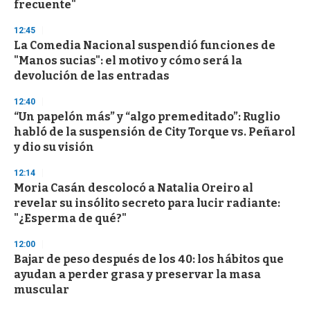
frecuente"
3
3
s
12:45
e
La Comedia Nacional suspendió funciones de
c
"Manos sucias": el motivo y cómo será la
o
n
devolución de las entradas
d
s
12:40
“Un papelón más” y “algo premeditado”: Ruglio
habló de la suspensión de City Torque vs. Peñarol
y dio su visión
12:14
Moria Casán descolocó a Natalia Oreiro al
revelar su insólito secreto para lucir radiante:
"¿Esperma de qué?"
12:00
Bajar de peso después de los 40: los hábitos que
ayudan a perder grasa y preservar la masa
muscular