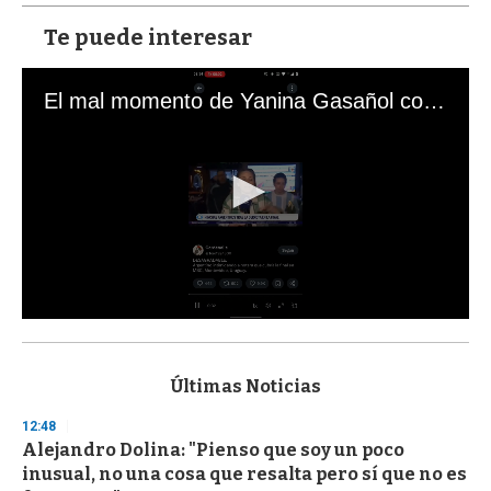
Te puede interesar
El mal momento de Yanina Gasañol con un hincha argentino en "Subrayado"
0
s
e
c
Últimas Noticias
o
n
12:48
d
Alejandro Dolina: "Pienso que soy un poco
s
o
inusual, no una cosa que resalta pero sí que no es
f