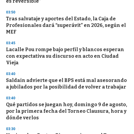
es reversible”
3
3
s
03:50
e
Tras salvataje y aportes del Estado, la Caja de
c
Profesionales dará “superávit” en 2026, según el
o
n
MEF
d
s
03:45
Lacalle Pou rompe bajo perfil y blancos esperan
con expectativa su discurso en acto en Ciudad
Vieja
03:40
Saldain advierte que el BPS está mal asesorando
a jubilados por la posibilidad de volver a trabajar
03:40
Qué partidos se juegan hoy, domingo 9 de agosto,
por la primera fecha del Torneo Clausura, hora y
dónde verlos
03:30