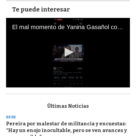
Te puede interesar
El mal momento de Yanina Gasañol con un hincha argentino en "Subrayado"
0
s
e
c
Últimas Noticias
o
n
03:50
d
Pereira por malestar de militancia y encuestas:
s
o
“Hay un enojo inocultable, pero se ven avances y
f