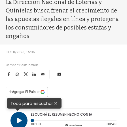
a
La Dirección Nacional de Loterías y
Quinielas busca frenar el crecimiento de
las apuestas ilegales en línea y proteger a
los consumidores de posibles estafas y
engaños.
01/10/2025, 15:36
Compartir esta noticia
F
W
T
L
E
a
h
w
i
m
c
a
i
n
a
e
t
t
k
i
+
Agregar El País en
b
s
t
e
l
o
A
e
d
×
Toca para escuchar
o
p
r
I
k
p
n
ESCUCHÁ EL RESUMEN HECHO CON IA
Tiempo transcurrido: 0 segundos
Durac
00:00
00:43