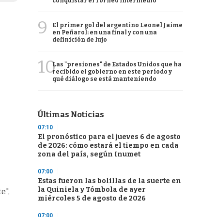
conquistar el Torneo Intermedio
9
El primer gol del argentino Leonel Jaime
en Peñarol: en una final y con una
definición de lujo
10
Las "presiones" de Estados Unidos que ha
recibido el gobierno en este período y
qué diálogo se está manteniendo
Últimas Noticias
07:10
El pronóstico para el jueves 6 de agosto
de 2026: cómo estará el tiempo en cada
zona del país, según Inumet
07:00
Estas fueron las bolillas de la suerte en
la Quiniela y Tómbola de ayer
e",
miércoles 5 de agosto de 2026
07:00