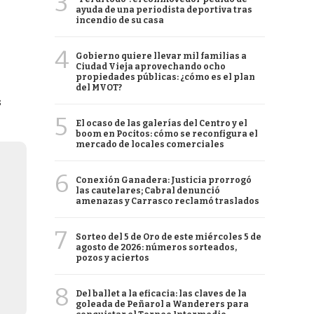
3
ayuda de una periodista deportiva tras
incendio de su casa
4
Gobierno quiere llevar mil familias a
Ciudad Vieja aprovechando ocho
propiedades públicas: ¿cómo es el plan
del MVOT?
s
5
El ocaso de las galerías del Centro y el
boom en Pocitos: cómo se reconfigura el
mercado de locales comerciales
6
Conexión Ganadera: Justicia prorrogó
las cautelares; Cabral denunció
amenazas y Carrasco reclamó traslados
7
Sorteo del 5 de Oro de este miércoles 5 de
agosto de 2026: números sorteados,
pozos y aciertos
8
Del ballet a la eficacia: las claves de la
goleada de Peñarol a Wanderers para