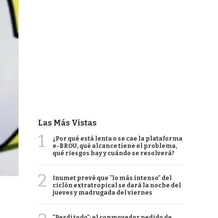
Las Más Vistas
1
¿Por qué está lenta o se cae la plataforma
e-BROU, qué alcance tiene el problema,
qué riesgos hay y cuándo se resolverá?
2
Inumet prevé que "lo más intenso" del
ciclón extratropical se dará la noche del
jueves y madrugada del viernes
"Perdí todo": el conmovedor pedido de