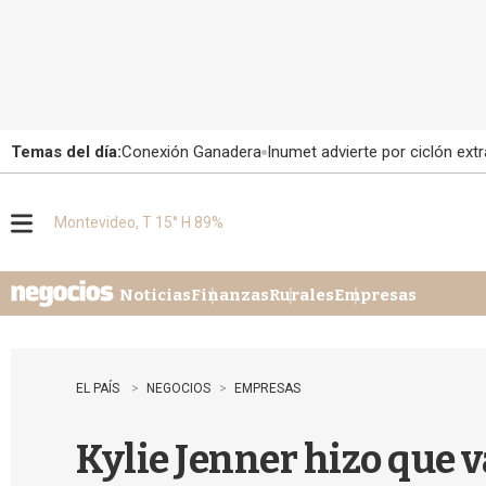
Temas del día:
Conexión Ganadera
Inumet advierte por ciclón extr
Montevideo, T 15° H 89%
M
e
n
u
Noticias
Finanzas
Rurales
Empresas
EL PAÍS
NEGOCIOS
EMPRESAS
Kylie Jenner hizo que 