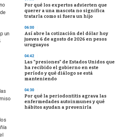
 no
Por qué los expertos advierten que
querer a una mascota no significa
 de
tratarla como si fuera un hijo
06:00
ap un
Así abre la cotización del dólar hoy
jueves 6 de agosto de 2026 en pesos
5
uruguayos
04:42
Las "presiones" de Estados Unidos que
ha recibido el gobierno en este
período y qué diálogo se está
manteniendo
04:30
las
Por qué la periodontitis agrava las
omiso
enfermedades autoinmunes y qué
hábitos ayudan a prevenirla
los
ñía
el