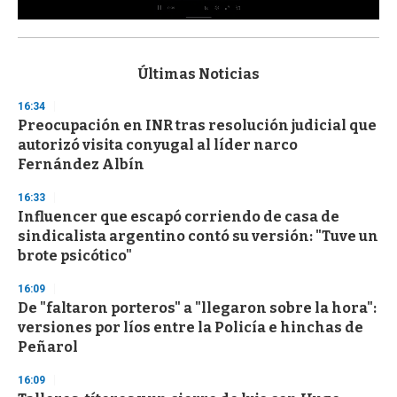
0
s
e
c
Últimas Noticias
o
n
16:34
d
Preocupación en INR tras resolución judicial que
s
o
autorizó visita conyugal al líder narco
f
Fernández Albín
3
3
s
16:33
e
Influencer que escapó corriendo de casa de
c
sindicalista argentino contó su versión: "Tuve un
o
n
brote psicótico"
d
s
16:09
De "faltaron porteros" a "llegaron sobre la hora":
versiones por líos entre la Policía e hinchas de
Peñarol
16:09