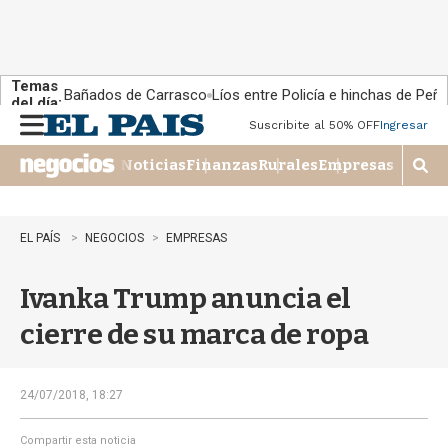
Temas
Bañados de Carrasco
Líos entre Policía e hinchas de Peña
del día:
Suscribite al 50% OFF
Ingresar
M
e
Noticias
Finanzas
Rurales
Empresas
n
M
u
o
s
t
EL PAÍS
NEGOCIOS
EMPRESAS
r
a
Ivanka Trump anuncia el
r
b
cierre de su marca de ropa
�
s
q
u
24/07/2018, 18:27
e
d
Compartir esta noticia