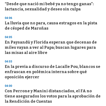
“Desde que nació mi bebé ya no tengo ganas”:
s
o
lactancia, sexualidad y deseo sin culpa
f
3
04:06
3
s
La lluvia que no para, causa estragos en la pista
e
de césped de Maroñas
c
o
04:05
n
d
En Paysandú y Florida esperan que decenas de
s
miles vayan a ver al Papa; buscan lugares para
las misas al aire libre
04:03
En la previa a discurso de Lacalle Pou, blancos se
enfrascan en polémica interna sobre qué
oposición ejercer
04:00
Con Perrone y Manini distanciados, el FA no
tiene asegurados los votos para la aprobación de
la Rendición de Cuentas