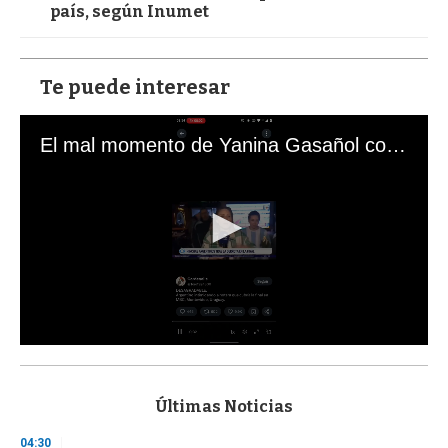
país, según Inumet
Te puede interesar
El mal momento de Yanina Gasañol con un hincha argentino en "Subrayado"
0
s
e
c
Últimas Noticias
o
n
04:30
d