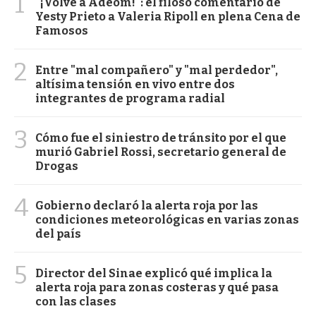
1
"¡Volvé a Adeom!": el filoso comentario de
Yesty Prieto a Valeria Ripoll en plena Cena de
Famosos
2
Entre "mal compañero" y "mal perdedor",
altísima tensión en vivo entre dos
integrantes de programa radial
3
Cómo fue el siniestro de tránsito por el que
murió Gabriel Rossi, secretario general de
Drogas
4
Gobierno declaró la alerta roja por las
condiciones meteorológicas en varias zonas
del país
5
Director del Sinae explicó qué implica la
alerta roja para zonas costeras y qué pasa
con las clases