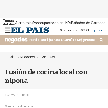
Temas
Alerta roja
Preocupaciones en INR
Bañados de Carrasco
del día:
Suscribite al 50% OFF
Ingresar
M
e
Noticias
Finanzas
Rurales
Empresas
n
M
u
o
s
t
EL PAÍS
NEGOCIOS
EMPRESAS
r
a
Fusión de cocina local con
r
b
nipona
�
s
q
u
15/12/2017, 06:00
e
d
Compartir esta noticia