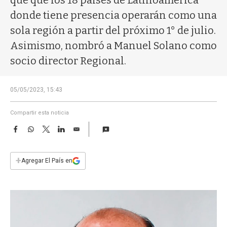
que que los 18 países de Latinoamérica
a
donde tiene presencia operarán como una
sola región a partir del próximo 1° de julio.
Asimismo, nombró a Manuel Solano como
socio director Regional.
05/05/2023, 15:43
Compartir esta noticia
F
W
T
L
E
a
h
w
i
m
c
a
i
n
a
e
t
t
k
i
+
Agregar El País en
b
s
t
e
l
o
A
e
d
o
p
r
I
k
p
n