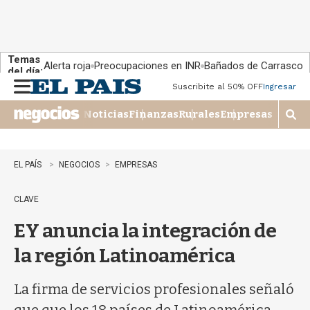
Temas
Alerta roja
Preocupaciones en INR
Bañados de Carrasco
del día:
Suscribite al 50% OFF
Ingresar
M
e
Noticias
Finanzas
Rurales
Empresas
n
M
u
o
s
t
EL PAÍS
NEGOCIOS
EMPRESAS
r
a
CLAVE
r
b
EY anuncia la integración de
�
s
la región Latinoamérica
q
u
e
La firma de servicios profesionales señaló
d