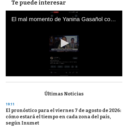
Te puede interesar
El mal momento de Yanina Gasañol con un hincha argentino en "Subrayado"
0
s
e
c
Últimas Noticias
o
n
19:11
d
El pronóstico para el viernes 7 de agosto de 2026:
s
o
cómo estará el tiempo en cada zona del país,
f
según Inumet
3