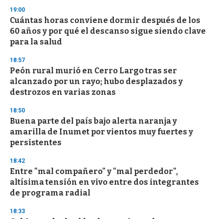
3
s
19:00
e
Cuántas horas conviene dormir después de los
c
60 años y por qué el descanso sigue siendo clave
o
n
para la salud
d
s
18:57
Peón rural murió en Cerro Largo tras ser
alcanzado por un rayo; hubo desplazados y
destrozos en varias zonas
18:50
Buena parte del país bajo alerta naranja y
amarilla de Inumet por vientos muy fuertes y
persistentes
18:42
Entre "mal compañero" y "mal perdedor",
altísima tensión en vivo entre dos integrantes
de programa radial
18:33