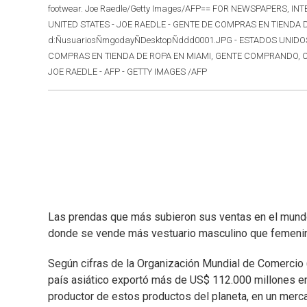
footwear. Joe Raedle/Getty Images/AFP== FOR NEWSPAPERS, INTE
UNITED STATES - JOE RAEDLE - GENTE DE COMPRAS EN TIEND
d:ÑusuariosÑmgodayÑDesktopÑddd0001.JPG - ESTADOS UNIDOS - 
COMPRAS EN TIENDA DE ROPA EN MIAMI, GENTE COMPRANDO, CONS
JOE RAEDLE - AFP - GETTY IMAGES /AFP
Las prendas que más subieron sus ventas en el mundo s
donde se vende más vestuario masculino que femeni
Según cifras de la Organización Mundial de Comercio (
país asiático exportó más de US$ 112.000 millones en
productor de estos productos del planeta, en un merc