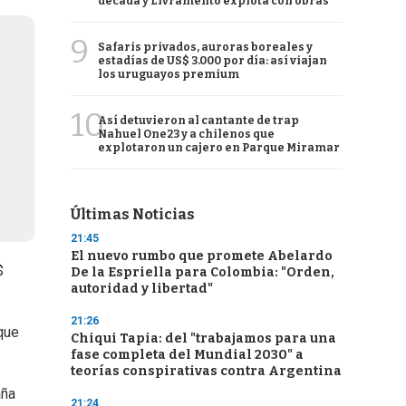
década y Livramento explota con obras
9
Safaris privados, auroras boreales y
estadías de US$ 3.000 por día: así viajan
los uruguayos premium
10
Así detuvieron al cantante de trap
Nahuel One23 y a chilenos que
explotaron un cajero en Parque Miramar
Últimas Noticias
21:45
El nuevo rumbo que promete Abelardo
$
De la Espriella para Colombia: "Orden,
autoridad y libertad"
21:26
que
Chiqui Tapia: del "trabajamos para una
fase completa del Mundial 2030" a
teorías conspirativas contra Argentina
aña
21:24