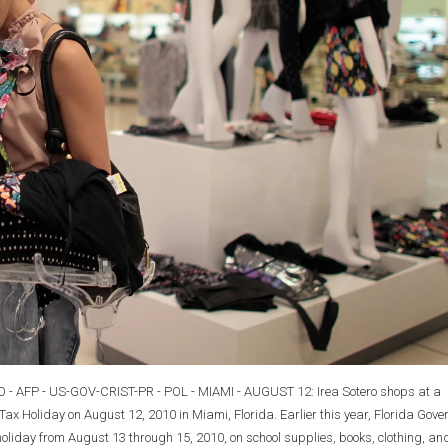
- AFP - US-GOV-CRIST-PR - POL - MIAMI - AUGUST 12: Irea Sotero shops at a
Tax Holiday on August 12, 2010 in Miami, Florida. Earlier this year, Florida Gove
holiday from August 13 through 15, 2010, on school supplies, books, clothing, an