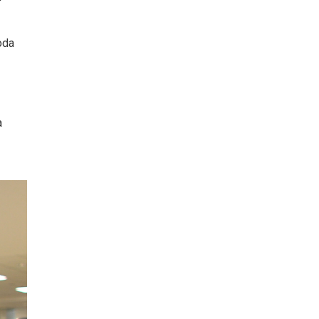
oda
a