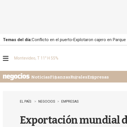
Temas del día:
Conflicto en el puerto
Explotaron cajero en Parque
Montevideo, T 11° H 55%
M
e
n
u
Noticias
Finanzas
Rurales
Empresas
EL PAÍS
NEGOCIOS
EMPRESAS
Exportación mundial d