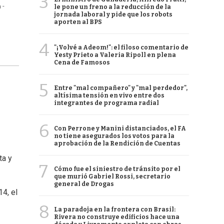
3
 -
le pone un freno a la reducción de la
jornada laboral y pide que los robots
aporten al BPS
4
"¡Volvé a Adeom!": el filoso comentario de
Yesty Prieto a Valeria Ripoll en plena
Cena de Famosos
5
Entre "mal compañero" y "mal perdedor",
altísima tensión en vivo entre dos
integrantes de programa radial
6
Con Perrone y Manini distanciados, el FA
no tiene asegurados los votos para la
aprobación de la Rendición de Cuentas
ta y
7
Cómo fue el siniestro de tránsito por el
que murió Gabriel Rossi, secretario
general de Drogas
4, el
8
La paradoja en la frontera con Brasil:
Rivera no construye edificios hace una