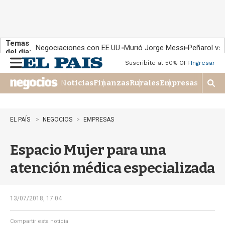
Temas
Negociaciones con EE.UU.
Murió Jorge Messi
Peñarol vs
del día:
Suscribite al 50% OFF
Ingresar
M
e
Noticias
Finanzas
Rurales
Empresas
n
M
u
o
s
t
EL PAÍS
NEGOCIOS
EMPRESAS
r
a
Espacio Mujer para una
r
b
atención médica especializada
�
s
q
u
13/07/2018, 17:04
e
d
Compartir esta noticia