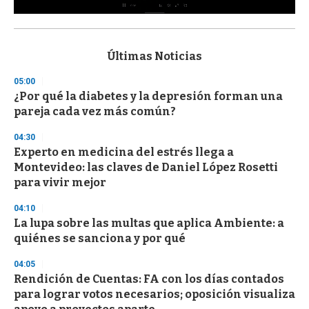
0
s
e
c
Últimas Noticias
o
n
05:00
d
¿Por qué la diabetes y la depresión forman una
s
o
pareja cada vez más común?
f
3
04:30
3
s
Experto en medicina del estrés llega a
e
Montevideo: las claves de Daniel López Rosetti
c
para vivir mejor
o
n
d
04:10
s
La lupa sobre las multas que aplica Ambiente: a
quiénes se sanciona y por qué
04:05
Rendición de Cuentas: FA con los días contados
para lograr votos necesarios; oposición visualiza