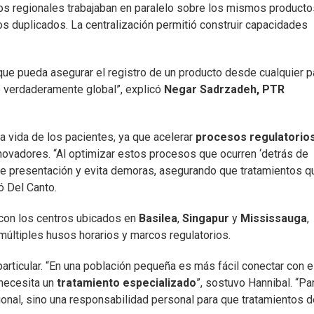
pos regionales trabajaban en paralelo sobre los mismos productos
s duplicados. La centralización permitió construir capacidades
que pueda asegurar el registro de un producto desde cualquier p
o verdaderamente global”, explicó
Negar Sadrzadeh, PTR
a vida de los pacientes, ya que acelerar
procesos regulatorio
innovadores. “Al optimizar estos procesos que ocurren ‘detrás de
de presentación y evita demoras, asegurando que tratamientos q
ó Del Canto.
 con los centros ubicados en
Basilea
,
Singapur
y
Mississauga
,
múltiples husos horarios y marcos regulatorios.
particular. “En una población pequeña es más fácil conectar con e
 necesita un
tratamiento especializado
”, sostuvo Hannibal. “Pa
ional, sino una responsabilidad personal para que tratamientos d