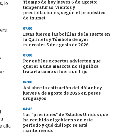
Tiempo de hoy jueves 6 de agosto:
, lo
temperaturas, vientos y
precipitaciones, según el pronóstico
de Inumet
07:00
arte
Estas fueron las bolillas de la suerte en
la Quiniela y Tómbola de ayer
miércoles 5 de agosto de 2026
07:00
s
Por qué los expertos advierten que
querer a una mascota no significa
ue
tratarla como si fuera un hijo
06:00
Así abre la cotización del dólar hoy
jueves 6 de agosto de 2026 en pesos
uruguayos
04:42
l
Las "presiones" de Estados Unidos que
ra
ha recibido el gobierno en este
período y qué diálogo se está
e alta
manteniendo