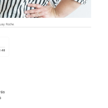
uay. Roche.
Duración: 48 segundos
:48
rás
s