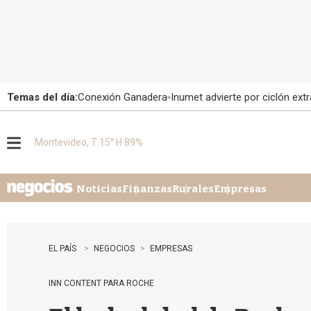
Temas del día:
Conexión Ganadera
Inumet advierte por ciclón extr
Montevideo, T 15° H 89%
M
e
n
u
Noticias
Finanzas
Rurales
Empresas
EL PAÍS
NEGOCIOS
EMPRESAS
INN CONTENT PARA ROCHE