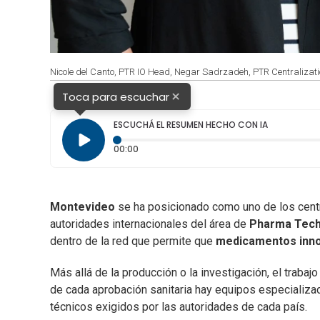
Nicole del Canto, PTR IO Head, Negar Sadrzadeh, PTR Centralizati
×
Toca para escuchar
ESCUCHÁ EL RESUMEN HECHO CON IA
Tiempo transcurrido: 0 segundos
00:00
Montevideo
se ha posicionado como uno de los cent
autoridades internacionales del área de
Pharma Techn
dentro de la red que permite que
medicamentos inn
Más allá de la producción o la investigación, el trabaj
de cada aprobación sanitaria hay equipos especializ
técnicos exigidos por las autoridades de cada país.