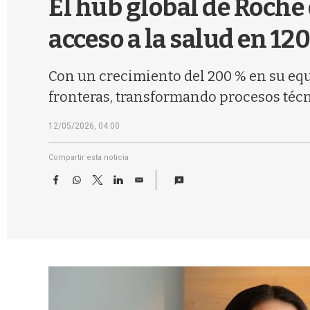
El hub global de Roche 
acceso a la salud en 12
Con un crecimiento del 200 % en su equ
fronteras, transformando procesos técn
12/05/2026, 04:00
Compartir esta noticia
F
W
T
L
E
a
h
w
i
m
c
a
i
n
a
e
t
t
k
i
b
s
t
e
l
o
A
e
d
o
p
r
I
k
p
n