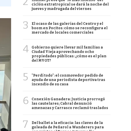
2
Inumet prevé que "lo más intenso" del
ciclón extratropical se dará la noche del
jueves y madrugada del viernes
3
El ocaso de las galerías del Centro y el
boom en Pocitos: cómo se reconfigura el
mercado de locales comerciales
4
Gobierno quiere llevar mil familias a
Ciudad Vieja aprovechando ocho
propiedades públicas: ¿cómo es el plan
del MVOT?
5
"Perdí todo": el conmovedor pedido de
ayuda de una periodista deportiva tras
incendio de su casa
6
Conexión Ganadera: Justicia prorrogó
las cautelares; Cabral denunció
amenazas y Carrasco reclamó traslados
7
Del ballet a la eficacia: las claves de la
goleada de Peñarol a Wanderers para