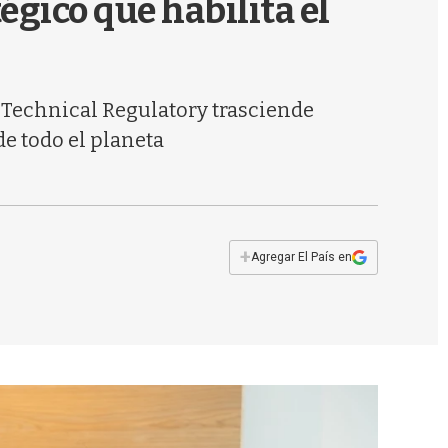
égico que habilita el
s
q
u
e
d
a Technical Regulatory trasciende
a
e todo el planeta
+
Agregar El País en