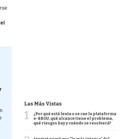
irse
el
r
Las Más Vistas
en
1
¿Por qué está lenta o se cae la plataforma
e
e-BROU, qué alcance tiene el problema,
qué riesgos hay y cuándo se resolverá?
n