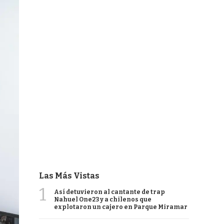
Las Más Vistas
1
Así detuvieron al cantante de trap
Nahuel One23 y a chilenos que
explotaron un cajero en Parque Miramar