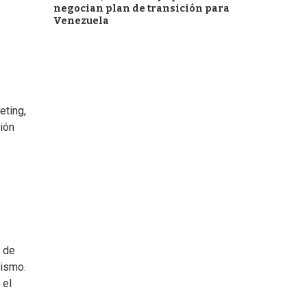
negocian plan de transición para
Venezuela
eting,
ión
º de
mismo.
 el