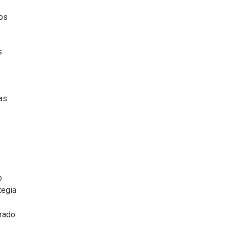
los
s
as.
p
tegia
urado