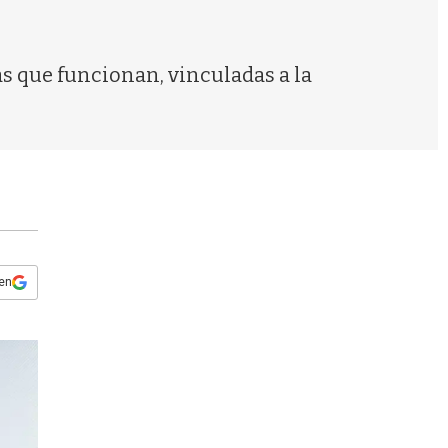
s
q
u
e
as que funcionan, vinculadas a la
d
a
 en