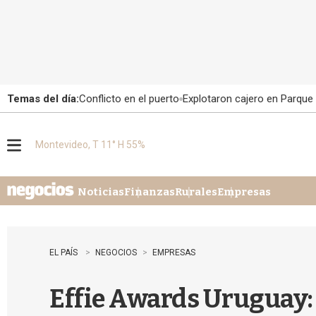
Temas del día:
Conflicto en el puerto
Explotaron cajero en Parque
Montevideo, T 11° H 55%
M
e
n
u
Noticias
Finanzas
Rurales
Empresas
EL PAÍS
NEGOCIOS
EMPRESAS
Effie Awards Uruguay: 