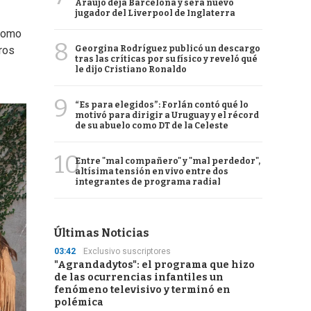
Araujo deja Barcelona y será nuevo
jugador del Liverpool de Inglaterra
 como
8
Georgina Rodríguez publicó un descargo
ros
tras las críticas por su físico y reveló qué
le dijo Cristiano Ronaldo
9
“Es para elegidos”: Forlán contó qué lo
motivó para dirigir a Uruguay y el récord
de su abuelo como DT de la Celeste
10
Entre "mal compañero" y "mal perdedor",
altísima tensión en vivo entre dos
integrantes de programa radial
Últimas Noticias
03:42
Exclusivo suscriptores
"Agrandadytos": el programa que hizo
de las ocurrencias infantiles un
fenómeno televisivo y terminó en
polémica