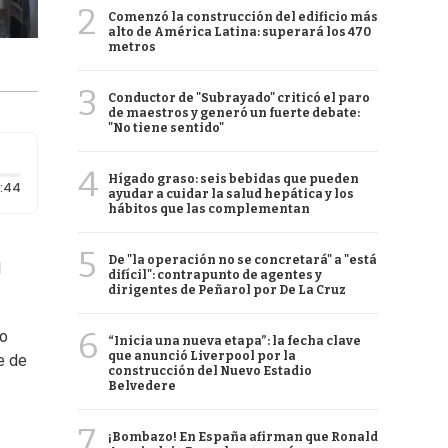
2
Comenzó la construcción del edificio más
alto de América Latina: superará los 470
metros
3
Conductor de "Subrayado" criticó el paro
de maestros y generó un fuerte debate:
"No tiene sentido"
4
Hígado graso: seis bebidas que pueden
Duración: 44 segundos
:44
ayudar a cuidar la salud hepática y los
hábitos que las complementan
5
De "la operación no se concretará" a "está
l
difícil": contrapunto de agentes y
dirigentes de Peñarol por De La Cruz
6
lo
“Inicia una nueva etapa”: la fecha clave
que anunció Liverpool por la
e de
construcción del Nuevo Estadio
Belvedere
7
¡Bombazo! En España afirman que Ronald