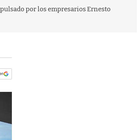
s
impulsado por los empresarios Ernesto
q
u
e
d
a
 en