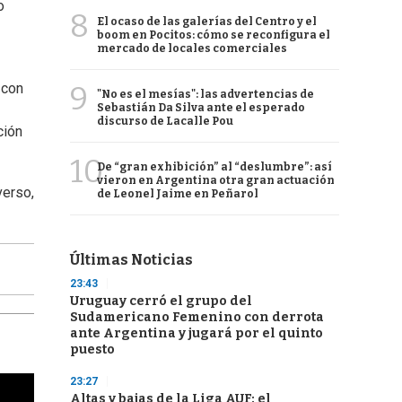
o
8
El ocaso de las galerías del Centro y el
boom en Pocitos: cómo se reconfigura el
mercado de locales comerciales
9
 con
"No es el mesías": las advertencias de
Sebastián Da Silva ante el esperado
discurso de Lacalle Pou
ción
10
De “gran exhibición” al “deslumbre”: así
vieron en Argentina otra gran actuación
verso,
de Leonel Jaime en Peñarol
Últimas Noticias
23:43
Uruguay cerró el grupo del
Sudamericano Femenino con derrota
ante Argentina y jugará por el quinto
puesto
23:27
Altas y bajas de la Liga AUF: el