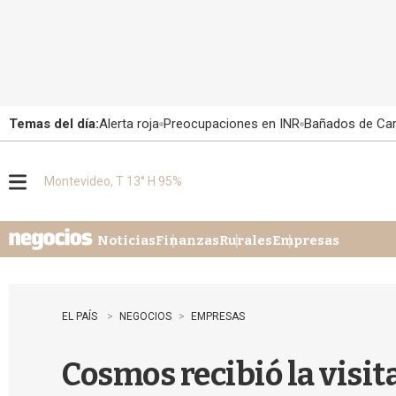
Temas del día:
Alerta roja
Preocupaciones en INR
Bañados de Ca
Montevideo, T 13° H 95%
M
e
n
u
Noticias
Finanzas
Rurales
Empresas
EL PAÍS
NEGOCIOS
EMPRESAS
Cosmos recibió la visi