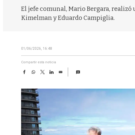
El jefe comunal, Mario Bergara, realizó
Kimelman y Eduardo Campiglia.
01/06/2026, 16:48
Compartir esta noticia
F
W
T
L
E
a
h
w
i
m
c
a
i
n
a
e
t
t
k
i
b
s
t
e
l
o
A
e
d
o
p
r
I
k
p
n