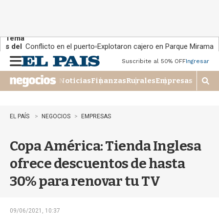
Tema
s del
Conflicto en el puerto
Explotaron cajero en Parque Miramar
día:
Suscribite al 50% OFF
Ingresar
M
e
Noticias
Finanzas
Rurales
Empresas
n
M
u
o
s
t
EL PAÍS
NEGOCIOS
EMPRESAS
r
a
Copa América: Tienda Inglesa
r
b
ofrece descuentos de hasta
�
s
30% para renovar tu TV
q
u
e
d
09/06/2021, 10:37