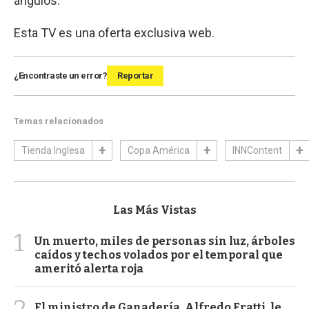
ángulos.
Esta TV es una oferta exclusiva web.
¿Encontraste un error?
Reportar
Temas relacionados
Tienda Inglesa
Copa América
INNContent
Las Más Vistas
1
Un muerto, miles de personas sin luz, árboles
caídos y techos volados por el temporal que
ameritó alerta roja
El ministro de Ganadería, Alfredo Fratti, le