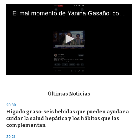
El mal momento de Yanina Gasañol con un hincha argentino en "Subrayado"
0
s
e
c
Últimas Noticias
o
n
20:30
d
Hígado graso: seis bebidas que pueden ayudar a
s
o
cuidar la salud hepática y los hábitos que las
f
complementan
3
3
s
20:21