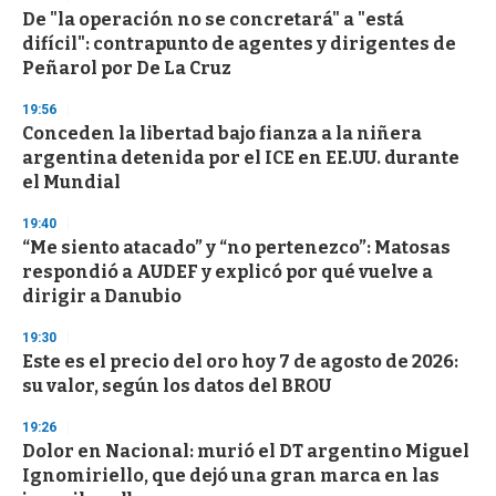
e
De "la operación no se concretará" a "está
c
difícil": contrapunto de agentes y dirigentes de
o
n
Peñarol por De La Cruz
d
s
19:56
Conceden la libertad bajo fianza a la niñera
argentina detenida por el ICE en EE.UU. durante
el Mundial
19:40
“Me siento atacado” y “no pertenezco”: Matosas
respondió a AUDEF y explicó por qué vuelve a
dirigir a Danubio
19:30
Este es el precio del oro hoy 7 de agosto de 2026:
su valor, según los datos del BROU
19:26
Dolor en Nacional: murió el DT argentino Miguel
Ignomiriello, que dejó una gran marca en las