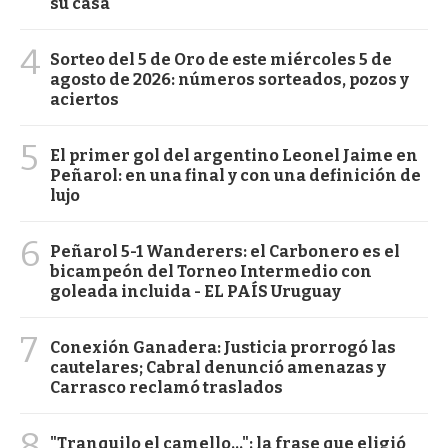
su casa
4
Sorteo del 5 de Oro de este miércoles 5 de
agosto de 2026: números sorteados, pozos y
aciertos
5
El primer gol del argentino Leonel Jaime en
Peñarol: en una final y con una definición de
lujo
6
Peñarol 5-1 Wanderers: el Carbonero es el
bicampeón del Torneo Intermedio con
goleada incluida - EL PAÍS Uruguay
7
Conexión Ganadera: Justicia prorrogó las
cautelares; Cabral denunció amenazas y
Carrasco reclamó traslados
8
"Tranquilo el camello...": la frase que eligió