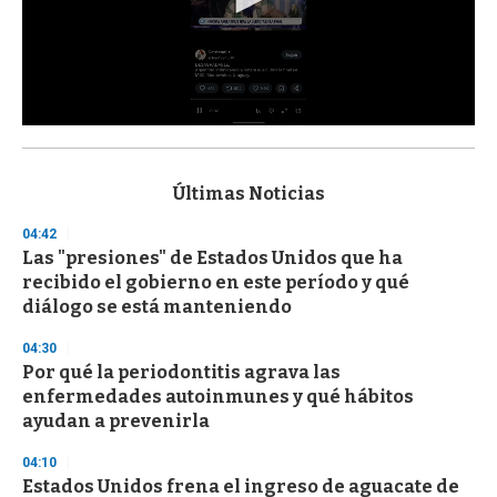
0
s
e
c
Últimas Noticias
o
n
04:42
d
Las "presiones" de Estados Unidos que ha
s
o
recibido el gobierno en este período y qué
f
diálogo se está manteniendo
3
3
s
04:30
e
Por qué la periodontitis agrava las
c
enfermedades autoinmunes y qué hábitos
o
n
ayudan a prevenirla
d
s
04:10
Estados Unidos frena el ingreso de aguacate de