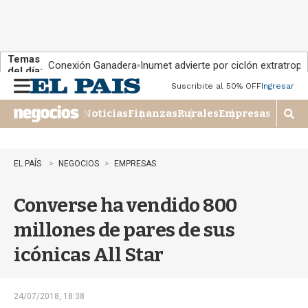
Temas
Conexión Ganadera
Inumet advierte por ciclón extratropi
del día:
Suscribite al 50% OFF
Ingresar
M
e
Noticias
Finanzas
Rurales
Empresas
n
M
u
o
s
t
EL PAÍS
NEGOCIOS
EMPRESAS
r
a
Converse ha vendido 800
r
b
millones de pares de sus
�
s
icónicas All Star
q
u
e
d
24/07/2018, 18:38