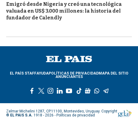
Emigró desde Nigeria y creó una tecnológica
valuada en US$ 3.000 millones: la historia del
fundador de Calendly
EL PAÍS STAFF
AYUDA
POLÍTICAS DE PRIVACIDAD
MAPA DEL SITIO
ANUNCIANTES
f
t
i
l
y
t
g
w
t
a
w
n
i
o
i
o
h
e
c
i
s
n
u
k
o
a
l
e
t
t
k
t
t
g
t
e
Zelmar Michelini 1287, CP.11100, Montevideo, Uruguay. Copyright
b
t
a
e
u
o
l
s
g
®
EL PAIS S.A.
1918 - 2026 -
Políticas de privacidad
o
e
g
d
b
k
e
a
r
o
r
r
i
e
n
p
a
k
a
n
e
p
m