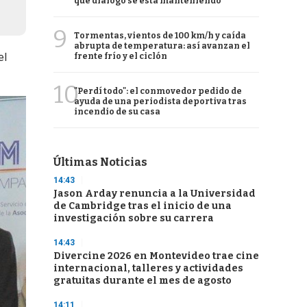
qué diálogo se está manteniendo
9
Tormentas, vientos de 100 km/h y caída
abrupta de temperatura: así avanzan el
el
frente frío y el ciclón
10
"Perdí todo": el conmovedor pedido de
ayuda de una periodista deportiva tras
incendio de su casa
Últimas Noticias
14:43
Jason Arday renuncia a la Universidad
de Cambridge tras el inicio de una
investigación sobre su carrera
14:43
Divercine 2026 en Montevideo trae cine
internacional, talleres y actividades
gratuitas durante el mes de agosto
14:11