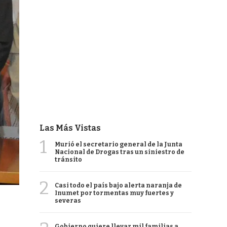
Las Más Vistas
1
Murió el secretario general de la Junta
Nacional de Drogas tras un siniestro de
tránsito
2
Casi todo el país bajo alerta naranja de
Inumet por tormentas muy fuertes y
severas
Gobierno quiere llevar mil familias a