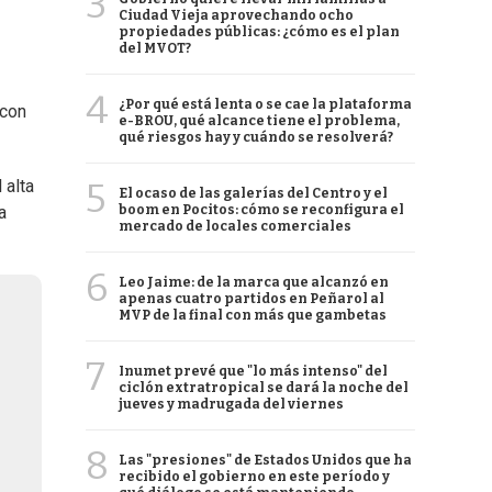
3
Ciudad Vieja aprovechando ocho
propiedades públicas: ¿cómo es el plan
del MVOT?
4
¿Por qué está lenta o se cae la plataforma
 con
e-BROU, qué alcance tiene el problema,
qué riesgos hay y cuándo se resolverá?
5
 alta
El ocaso de las galerías del Centro y el
boom en Pocitos: cómo se reconfigura el
a
mercado de locales comerciales
6
Leo Jaime: de la marca que alcanzó en
apenas cuatro partidos en Peñarol al
MVP de la final con más que gambetas
7
Inumet prevé que "lo más intenso" del
ciclón extratropical se dará la noche del
jueves y madrugada del viernes
8
Las "presiones" de Estados Unidos que ha
recibido el gobierno en este período y