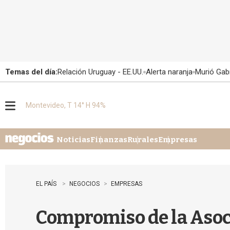
Temas del día:
Relación Uruguay - EE.UU.
Alerta naranja
Murió Gabr
Montevideo, T 14° H 94%
M
e
n
u
Noticias
Finanzas
Rurales
Empresas
EL PAÍS
NEGOCIOS
EMPRESAS
Compromiso de la Asoc