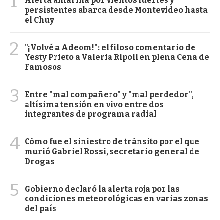
1
Alerta amarilla por vientos fuertes y
persistentes abarca desde Montevideo hasta
el Chuy
2
"¡Volvé a Adeom!": el filoso comentario de
Yesty Prieto a Valeria Ripoll en plena Cena de
Famosos
3
Entre "mal compañero" y "mal perdedor",
altísima tensión en vivo entre dos
integrantes de programa radial
4
Cómo fue el siniestro de tránsito por el que
murió Gabriel Rossi, secretario general de
Drogas
5
Gobierno declaró la alerta roja por las
condiciones meteorológicas en varias zonas
del país