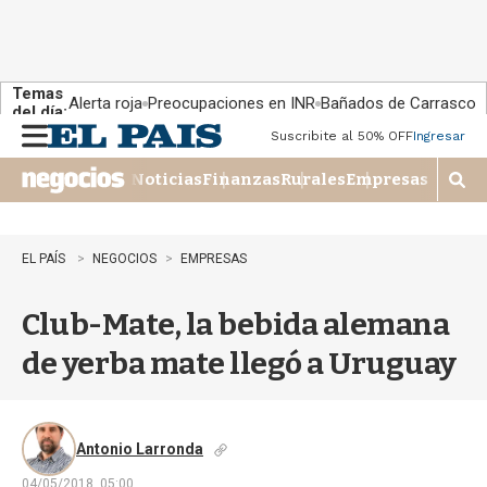
Temas
Alerta roja
Preocupaciones en INR
Bañados de Carrasco
del día:
Suscribite al 50% OFF
Ingresar
M
e
Noticias
Finanzas
Rurales
Empresas
n
M
u
o
s
t
EL PAÍS
NEGOCIOS
EMPRESAS
r
a
Club-Mate, la bebida alemana
r
b
de yerba mate llegó a Uruguay
�
s
q
u
e
Antonio Larronda
d
04/05/2018, 05:00