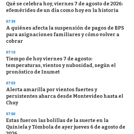
Qué se celebra hoy, viernes 7 de agosto de 2026:
s
o
efemérides de un día como hoy en la historia
f
3
07:39
3
s
A quiénes afecta la suspensión de pagos de BPS
e
para asignaciones familiares y cómo volver a
c
cobrar
o
n
d
07:10
s
Tiempo de hoy viernes 7 de agosto:
temperaturas, vientos y nubosidad, según el
pronóstico de Inumet
07:03
Alerta amarilla por vientos fuertes y
persistentes abarca desde Montevideo hasta el
Chuy
07:00
Estas fueron las bolillas de la suerte en la
Quiniela y Tómbola de ayer jueves 6 de agosto de
2026