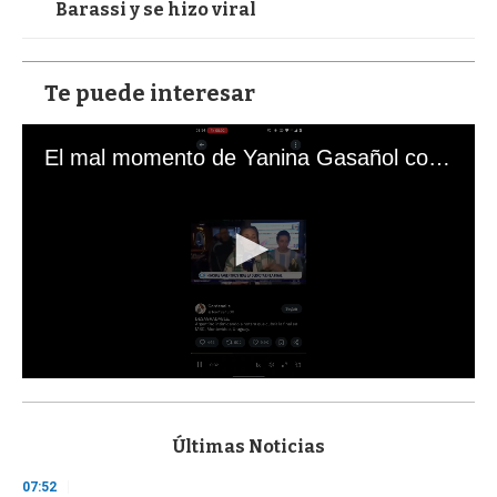
Barassi y se hizo viral
Te puede interesar
El mal momento de Yanina Gasañol con un hincha argentino en "Subrayado"
0
s
e
c
Últimas Noticias
o
n
07:52
d