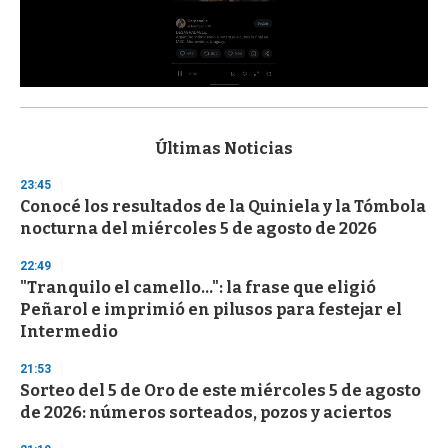
0
s
e
c
Últimas Noticias
o
n
23:45
d
Conocé los resultados de la Quiniela y la Tómbola
s
o
nocturna del miércoles 5 de agosto de 2026
f
3
22:49
3
s
"Tranquilo el camello...": la frase que eligió
e
Peñarol e imprimió en pilusos para festejar el
c
Intermedio
o
n
d
21:53
s
Sorteo del 5 de Oro de este miércoles 5 de agosto
de 2026: números sorteados, pozos y aciertos