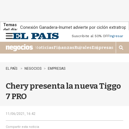
Temas
Conexión Ganadera
Inumet advierte por ciclón extratropi
del día:
Suscribite al 50% OFF
Ingresar
M
e
Noticias
Finanzas
Rurales
Empresas
n
M
u
o
s
t
EL PAÍS
NEGOCIOS
EMPRESAS
r
a
Chery presenta la nueva Tiggo
r
b
7 PRO
�
s
q
u
11/06/2021, 16:42
e
d
Compartir esta noticia