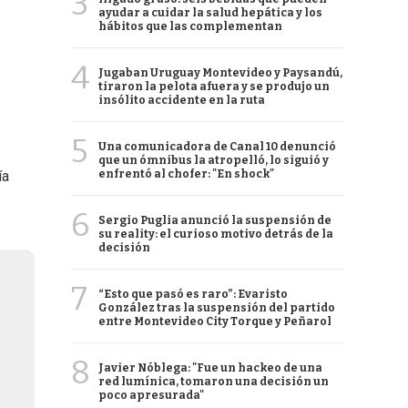
3
ayudar a cuidar la salud hepática y los
hábitos que las complementan
4
Jugaban Uruguay Montevideo y Paysandú,
tiraron la pelota afuera y se produjo un
insólito accidente en la ruta
5
Una comunicadora de Canal 10 denunció
que un ómnibus la atropelló, lo siguió y
enfrentó al chofer: "En shock"
ía
6
Sergio Puglia anunció la suspensión de
su reality: el curioso motivo detrás de la
decisión
7
“Esto que pasó es raro”: Evaristo
González tras la suspensión del partido
entre Montevideo City Torque y Peñarol
8
Javier Nóblega: "Fue un hackeo de una
red lumínica, tomaron una decisión un
poco apresurada"