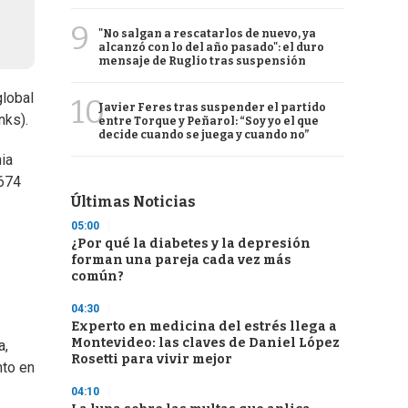
9
"No salgan a rescatarlos de nuevo, ya
alcanzó con lo del año pasado": el duro
mensaje de Ruglio tras suspensión
global
10
Javier Feres tras suspender el partido
nks).
entre Torque y Peñarol: “Soy yo el que
decide cuando se juega y cuando no”
ia
 674
Últimas Noticias
05:00
¿Por qué la diabetes y la depresión
forman una pareja cada vez más
común?
04:30
Experto en medicina del estrés llega a
Montevideo: las claves de Daniel López
a,
Rosetti para vivir mejor
nto en
04:10