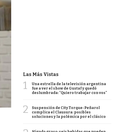
Las Más Vistas
1
Una estrella de la televisión argentina
fue a ver el show de Gustaf y quedó
deslumbrada: "Quiero trabajar con vos"
2
Suspensión de City Torque-Peñarol
complica el Clausura: posibles
soluciones y la polémica por el clásico
Hígado graso: seis bebidas que pueden