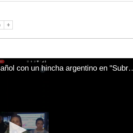
s
El mal momento de Yanina Gasañol con un hin