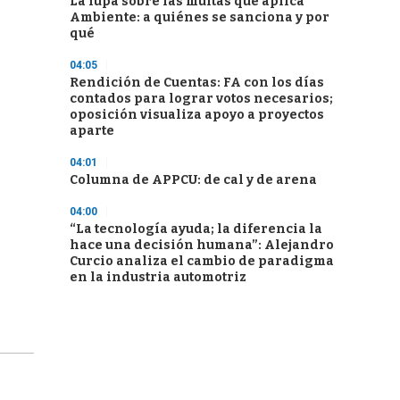
La lupa sobre las multas que aplica
Ambiente: a quiénes se sanciona y por
qué
04:05
Rendición de Cuentas: FA con los días
contados para lograr votos necesarios;
oposición visualiza apoyo a proyectos
aparte
04:01
Columna de APPCU: de cal y de arena
04:00
“La tecnología ayuda; la diferencia la
hace una decisión humana”: Alejandro
Curcio analiza el cambio de paradigma
en la industria automotriz