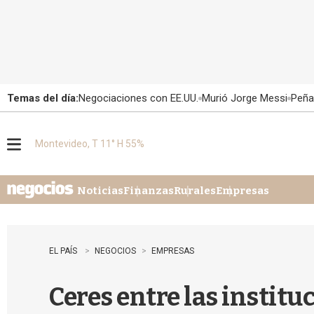
Temas del día:
Negociaciones con EE.UU.
Murió Jorge Messi
Peña
Montevideo, T 11° H 55%
M
e
n
u
Noticias
Finanzas
Rurales
Empresas
EL PAÍS
NEGOCIOS
EMPRESAS
Ceres entre las instit