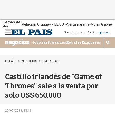
Temas del
Relación Uruguay - EE.UU.
Alerta naranja
Murió Gabriel 
día:
Suscribite al 50% OFF
Ingresar
M
e
Noticias
Finanzas
Rurales
Empresas
n
M
u
o
s
t
EL PAÍS
NEGOCIOS
EMPRESAS
r
a
Castillo irlandés de "Game of
r
b
Thrones" sale a la venta por
�
s
solo US$ 650.000
q
u
e
d
27/07/2018, 16:19