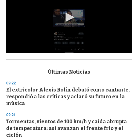
0
s
e
c
Últimas Noticias
o
n
09:22
d
El extricolor Alexis Rolín debutó como cantante,
s
o
respondió a las críticas y aclaró su futuro en la
f
música
3
3
s
09:21
e
Tormentas, vientos de 100 km/h y caída abrupta
c
de temperatura: así avanzan el frente frío y el
o
n
ciclón