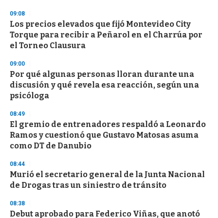
d
s
09:08
Los precios elevados que fijó Montevideo City
Torque para recibir a Peñarol en el Charrúa por
el Torneo Clausura
09:00
Por qué algunas personas lloran durante una
discusión y qué revela esa reacción, según una
psicóloga
08:49
El gremio de entrenadores respaldó a Leonardo
Ramos y cuestionó que Gustavo Matosas asuma
como DT de Danubio
08:44
Murió el secretario general de la Junta Nacional
de Drogas tras un siniestro de tránsito
08:38
Debut aprobado para Federico Viñas, que anotó