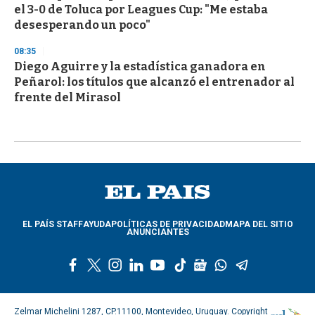
el 3-0 de Toluca por Leagues Cup: "Me estaba
desesperando un poco"
08:35
Diego Aguirre y la estadística ganadora en
Peñarol: los títulos que alcanzó el entrenador al
frente del Mirasol
EL PAÍS STAFF
AYUDA
POLÍTICAS DE PRIVACIDAD
MAPA DEL SITIO
ANUNCIANTES
f
t
i
l
y
t
g
w
t
a
w
n
i
o
i
o
h
e
c
i
s
n
u
k
o
a
l
e
t
t
k
t
t
g
t
e
Zelmar Michelini 1287, CP.11100, Montevideo, Uruguay. Copyright