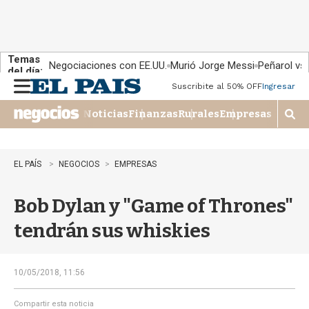
Temas
Negociaciones con EE.UU.
Murió Jorge Messi
Peñarol vs
del día:
Suscribite al 50% OFF
Ingresar
M
e
Noticias
Finanzas
Rurales
Empresas
n
M
u
o
s
t
EL PAÍS
NEGOCIOS
EMPRESAS
r
a
Bob Dylan y "Game of Thrones"
r
b
tendrán sus whiskies
�
s
q
u
10/05/2018, 11:56
e
d
Compartir esta noticia