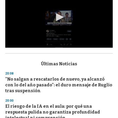
0
s
e
c
Últimas Noticias
o
n
20:08
d
"No salgan a rescatarlos de nuevo, ya alcanzó
s
o
con lo del año pasado": el duro mensaje de Ruglio
f
tras suspensión
3
3
s
20:00
e
El riesgo de la IA en el aula: por qué una
c
respuesta pulida no garantiza profundidad
o
n
intelectual ni comprensión