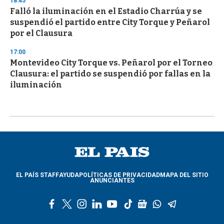
18:45
Falló la iluminación en el Estadio Charrúa y se
suspendió el partido entre City Torque y Peñarol
por el Clausura
17:00
Montevideo City Torque vs. Peñarol por el Torneo
Clausura: el partido se suspendió por fallas en la
iluminación
EL PAÍS STAFF
AYUDA
POLÍTICAS DE PRIVACIDAD
MAPA DEL SITIO
ANUNCIANTES
f
t
i
l
y
t
g
w
t
a
w
n
i
o
i
o
h
e
c
i
s
n
u
k
o
a
l