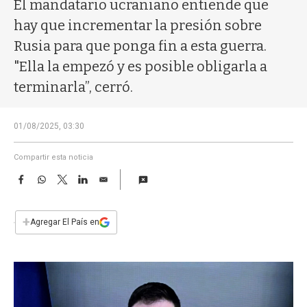
a
El mandatario ucraniano entiende que
hay que incrementar la presión sobre
Rusia para que ponga fin a esta guerra.
"Ella la empezó y es posible obligarla a
terminarla”, cerró.
01/08/2025, 03:30
Compartir esta noticia
F
W
T
L
E
a
h
w
i
m
c
a
i
n
a
e
t
t
k
i
+
Agregar El País en
b
s
t
e
l
o
A
e
d
o
p
r
I
k
p
n