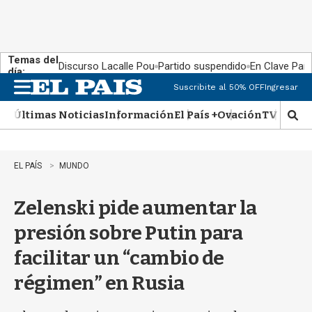
Temas del
Discurso Lacalle Pou
Partido suspendido
En Clave País
día:
Suscribite al 50% OFF
Ingresar
M
e
Últimas Noticias
Información
El País +
Ovación
TV Show
n
M
u
o
s
t
EL PAÍS
MUNDO
r
a
Zelenski pide aumentar la
r
b
presión sobre Putin para
�
s
facilitar un “cambio de
q
u
régimen” en Rusia
e
d