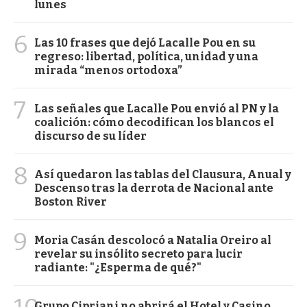
lunes
6
Las 10 frases que dejó Lacalle Pou en su
regreso: libertad, política, unidad y una
mirada “menos ortodoxa”
7
Las señales que Lacalle Pou envió al PN y la
coalición: cómo decodifican los blancos el
discurso de su líder
8
Así quedaron las tablas del Clausura, Anual y
Descenso tras la derrota de Nacional ante
Boston River
9
Moria Casán descolocó a Natalia Oreiro al
revelar su insólito secreto para lucir
radiante: "¿Esperma de qué?"
Grupo Cipriani no abrirá el Hotel y Casino