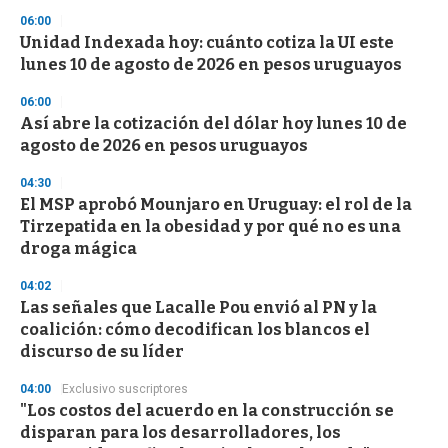
n
06:00
d
Unidad Indexada hoy: cuánto cotiza la UI este
s
o
lunes 10 de agosto de 2026 en pesos uruguayos
f
3
06:00
3
s
Así abre la cotización del dólar hoy lunes 10 de
e
agosto de 2026 en pesos uruguayos
c
o
04:30
n
d
El MSP aprobó Mounjaro en Uruguay: el rol de la
s
Tirzepatida en la obesidad y por qué no es una
droga mágica
04:02
Las señales que Lacalle Pou envió al PN y la
coalición: cómo decodifican los blancos el
discurso de su líder
04:00
Exclusivo suscriptores
"Los costos del acuerdo en la construcción se
disparan para los desarrolladores, los