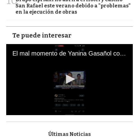
10
San Rafael este verano debido a "problemas"
en la ejecución de obras
Te puede interesar
El mal momento de Yanina Gasañol con un hincha argentino en "Subrayado"
0
s
e
c
Últimas Noticias
o