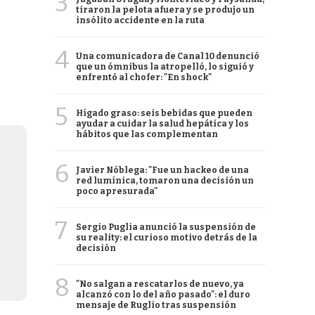
3
tiraron la pelota afuera y se produjo un
insólito accidente en la ruta
4
Una comunicadora de Canal 10 denunció
que un ómnibus la atropelló, lo siguió y
enfrentó al chofer: "En shock"
5
Hígado graso: seis bebidas que pueden
ayudar a cuidar la salud hepática y los
hábitos que las complementan
6
Javier Nóblega: "Fue un hackeo de una
red lumínica, tomaron una decisión un
poco apresurada"
7
Sergio Puglia anunció la suspensión de
su reality: el curioso motivo detrás de la
decisión
8
"No salgan a rescatarlos de nuevo, ya
alcanzó con lo del año pasado": el duro
mensaje de Ruglio tras suspensión