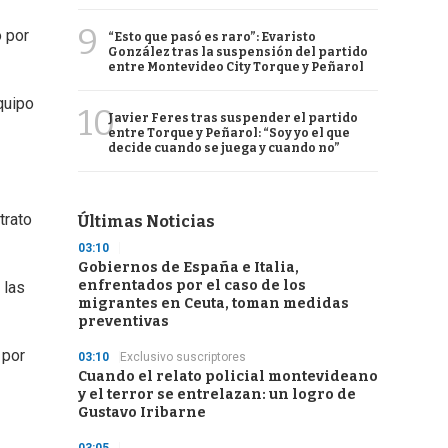
9
 por
“Esto que pasó es raro”: Evaristo
González tras la suspensión del partido
entre Montevideo City Torque y Peñarol
quipo
10
Javier Feres tras suspender el partido
entre Torque y Peñarol: “Soy yo el que
decide cuando se juega y cuando no”
trato
Últimas Noticias
03:10
Gobiernos de España e Italia,
enfrentados por el caso de los
 las
migrantes en Ceuta, toman medidas
preventivas
 por
03:10
Exclusivo suscriptores
Cuando el relato policial montevideano
y el terror se entrelazan: un logro de
Gustavo Iribarne