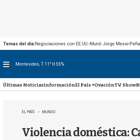
Temas del día:
Negociaciones con EE.UU.
Murió Jorge Messi
Peña
Montevideo, T 11° H 55%
M
e
n
u
Últimas Noticias
Información
El País +
Ovación
TV Show
B
EL PAÍS
MUNDO
Violencia doméstica: C