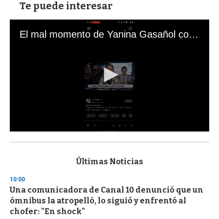
Te puede interesar
El mal momento de Yanina Gasañol con un hincha argentino en "Subrayado"
0
s
e
c
Últimas Noticias
o
n
10:00
d
Una comunicadora de Canal 10 denunció que un
s
o
ómnibus la atropelló, lo siguió y enfrentó al
f
chofer: "En shock"
3