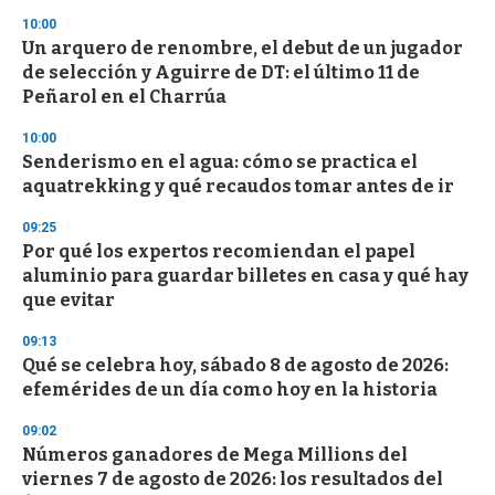
3
s
10:00
e
Un arquero de renombre, el debut de un jugador
c
de selección y Aguirre de DT: el último 11 de
o
n
Peñarol en el Charrúa
d
s
10:00
Senderismo en el agua: cómo se practica el
aquatrekking y qué recaudos tomar antes de ir
09:25
Por qué los expertos recomiendan el papel
aluminio para guardar billetes en casa y qué hay
que evitar
09:13
Qué se celebra hoy, sábado 8 de agosto de 2026:
efemérides de un día como hoy en la historia
09:02
Números ganadores de Mega Millions del
viernes 7 de agosto de 2026: los resultados del