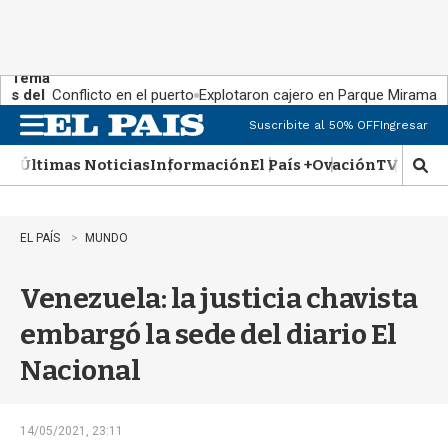
Tema
s del
Conflicto en el puerto
Explotaron cajero en Parque Miramar
día:
Suscribite al 50% OFF
Ingresar
M
e
Últimas Noticias
Información
El País +
Ovación
TV Show
n
M
u
o
s
t
EL PAÍS
MUNDO
r
a
Venezuela: la justicia chavista
r
b
embargó la sede del diario El
�
s
Nacional
q
u
e
d
14/05/2021, 23:11