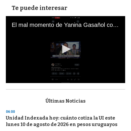
Te puede interesar
El mal momento de Yanina Gasañol con un hincha argentino en "Subrayado"
0
s
e
c
Últimas Noticias
o
n
06:00
d
Unidad Indexada hoy: cuánto cotiza la UI este
s
o
lunes 10 de agosto de 2026 en pesos uruguayos
f