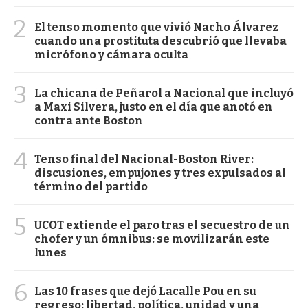
2
El tenso momento que vivió Nacho Álvarez
cuando una prostituta descubrió que llevaba
micrófono y cámara oculta
3
La chicana de Peñarol a Nacional que incluyó
a Maxi Silvera, justo en el día que anotó en
contra ante Boston
4
Tenso final del Nacional-Boston River:
discusiones, empujones y tres expulsados al
término del partido
5
UCOT extiende el paro tras el secuestro de un
chofer y un ómnibus: se movilizarán este
lunes
6
Las 10 frases que dejó Lacalle Pou en su
regreso: libertad, política, unidad y una