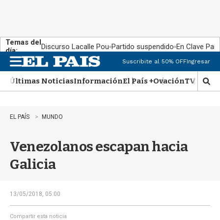
Temas del
Discurso Lacalle Pou
Partido suspendido
En Clave País
día:
Suscribite al 50% OFF
Ingresar
M
e
Últimas Noticias
Información
El País +
Ovación
TV Show
n
M
u
o
s
t
EL PAÍS
MUNDO
r
a
Venezolanos escapan hacia
r
b
Galicia
�
s
q
u
13/05/2018, 05:00
e
d
Compartir esta noticia