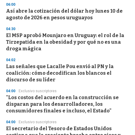
3
06:00
3
s
Así abre la cotización del dólar hoy lunes 10 de
e
agosto de 2026 en pesos uruguayos
c
o
04:30
n
d
El MSP aprobó Mounjaro en Uruguay: el rol de la
s
Tirzepatida en la obesidad y por qué no es una
droga mágica
04:02
Las señales que Lacalle Pou envió al PN y la
coalición: cómo decodifican los blancos el
discurso de su líder
04:00
Exclusivo suscriptores
"Los costos del acuerdo en la construcción se
disparan para los desarrolladores, los
consumidores finales e incluso, el Estado"
04:00
Exclusivo suscriptores
El secretario del Tesoro de Estados Unidos