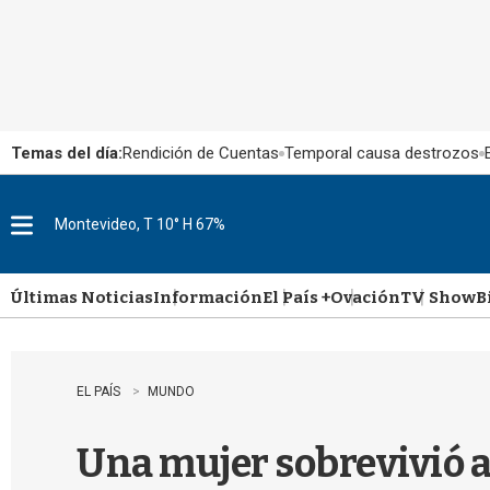
Temas del día:
Rendición de Cuentas
Temporal causa destrozos
Montevideo, T 10° H 67%
M
e
n
u
Últimas Noticias
Información
El País +
Ovación
TV Show
B
EL PAÍS
MUNDO
Una mujer sobrevivió a