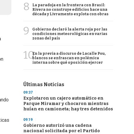
8
La paradoja en la frontera con Brasil:
Rivera no construye edificios hace una
década y Livramento explota con obras
9
Gobierno declaró la alerta roja por las
condiciones meteorológicas en varias
a
zonas del país
10
En la previa a discurso de Lacalle Pou,
blancos se enfrascan en polémica
on
interna sobre qué oposición ejercer
Últimas Noticias
09:37
Explotaron un cajero automático en
tando
Parque Miramar y chocaron mientras
huían en camioneta; hay tres detenidos
ticas
09:19
Gobierno autorizó una cadena
nacional solicitada por el Partido