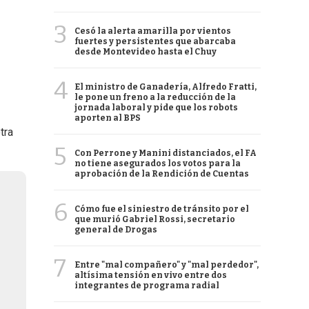
3
Cesó la alerta amarilla por vientos
fuertes y persistentes que abarcaba
desde Montevideo hasta el Chuy
4
El ministro de Ganadería, Alfredo Fratti,
le pone un freno a la reducción de la
jornada laboral y pide que los robots
aporten al BPS
tra
5
Con Perrone y Manini distanciados, el FA
no tiene asegurados los votos para la
aprobación de la Rendición de Cuentas
6
Cómo fue el siniestro de tránsito por el
que murió Gabriel Rossi, secretario
general de Drogas
7
Entre "mal compañero" y "mal perdedor",
altísima tensión en vivo entre dos
integrantes de programa radial