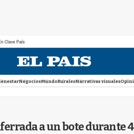
En Clave País
ienestar
Negocios
Mundo
Rurales
Narrativas visuales
Opin
ferrada a un bote durante 4