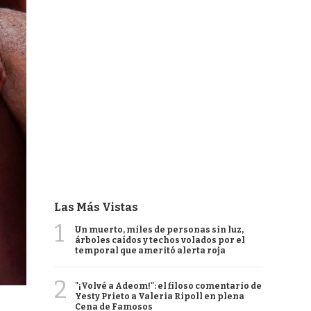
Las Más Vistas
1
Un muerto, miles de personas sin luz,
árboles caídos y techos volados por el
temporal que ameritó alerta roja
2
"¡Volvé a Adeom!": el filoso comentario de
Yesty Prieto a Valeria Ripoll en plena
Cena de Famosos