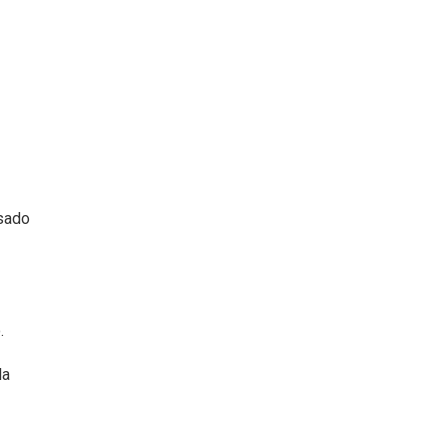
usado
.
la