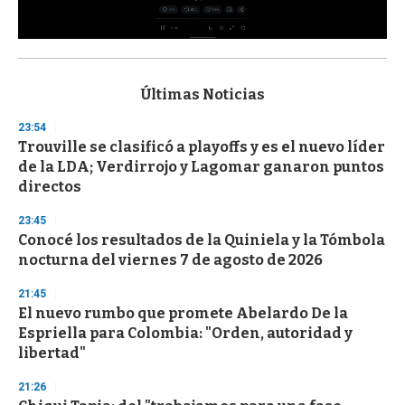
0
s
e
c
Últimas Noticias
o
n
23:54
d
Trouville se clasificó a playoffs y es el nuevo líder
s
o
de la LDA; Verdirrojo y Lagomar ganaron puntos
f
directos
3
3
s
23:45
e
Conocé los resultados de la Quiniela y la Tómbola
c
nocturna del viernes 7 de agosto de 2026
o
n
d
21:45
s
El nuevo rumbo que promete Abelardo De la
Espriella para Colombia: "Orden, autoridad y
libertad"
21:26