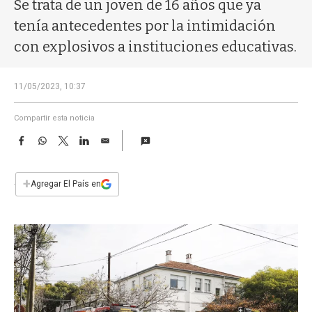
a
Se trata de un joven de 16 años que ya
tenía antecedentes por la intimidación
con explosivos a instituciones educativas.
11/05/2023, 10:37
Compartir esta noticia
F
W
T
L
E
a
h
w
i
m
c
a
i
n
a
e
t
t
k
i
+
Agregar El País en
b
s
t
e
l
o
A
e
d
o
p
r
I
k
p
n