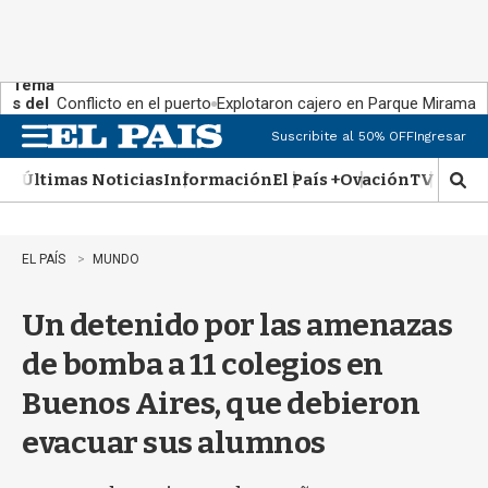
Tema
s del
Conflicto en el puerto
Explotaron cajero en Parque Miramar
día:
Suscribite al 50% OFF
Ingresar
M
e
Últimas Noticias
Información
El País +
Ovación
TV Show
n
M
u
o
s
t
EL PAÍS
MUNDO
r
a
Un detenido por las amenazas
r
b
de bomba a 11 colegios en
�
s
Buenos Aires, que debieron
q
u
evacuar sus alumnos
e
d