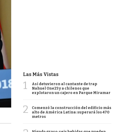
Las Más Vistas
1
Así detuvieron al cantante de trap
Nahuel One23 y a chilenos que
explotaron un cajero en Parque Miramar
2
Comenzó la construcción del edificio más
alto de América Latina: superará los 470
metros
Hígado graso: seis bebidas que pueden