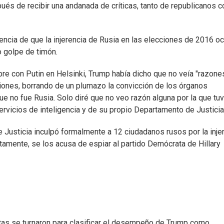
ués de recibir una andanada de críticas, tanto de republicanos 
ncia de que la injerencia de Rusia en las elecciones de 2016 ocu
o golpe de timón.
bre con Putin en Helsinki, Trump había dicho que no veía "razone
cciones, borrando de un plumazo la convicción de los órganos
ue no fue Rusia. Solo diré que no veo razón alguna por la que tu
servicios de inteligencia y de su propio Departamento de Justicia
 Justicia inculpó formalmente a 12 ciudadanos rusos por la inje
amente, se los acusa de espiar al partido Demócrata de Hillary
tas se turnaron para clasificar el desempeño de Trump como