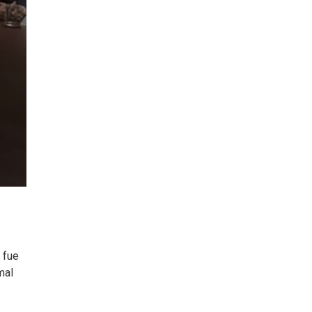
 fue
mal