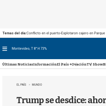
Temas del día:
Conflicto en el puerto
Explotaron cajero en Parque
Montevideo, T 8° H 73%
M
e
n
u
Últimas Noticias
Información
El País +
Ovación
TV Show
B
EL PAÍS
MUNDO
Trump se desdice: ahora