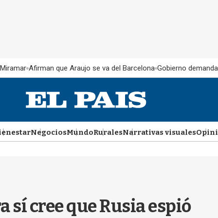
 Miramar
Afirman que Araujo se va del Barcelona
Gobierno demanda
ienestar
Negocios
Mundo
Rurales
Narrativas visuales
Opin
 sí cree que Rusia espió