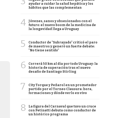
3
ayudar a cuidar la salud hepática y los
hábitos que las complementan
4
Jóvenes, sanos y obsesionados con el
futuro: el nuevo boom de la medicina de
la longevidad llega a Uruguay
5
Conductor de "Subrayado" criticó el paro
de maestros y generó un fuerte debate:
"No tiene sentido"
6
Correrá 50 km al día por todo Uruguay: la
historia de superación tras el nuevo
desafío de Santiago Stirling
7
City Torque y Peñarol en un prometedor
partido por el Torneo Clausura: hora,
formaciones y dónde verlo en vivo
8
La figura del Carnaval que tuvo un cruce
con Petinatti debuta como conductor de
un histórico programa