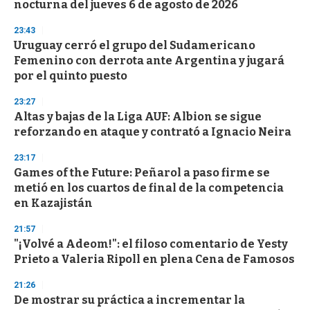
nocturna del jueves 6 de agosto de 2026
f
3
23:43
3
s
Uruguay cerró el grupo del Sudamericano
e
Femenino con derrota ante Argentina y jugará
c
por el quinto puesto
o
n
d
23:27
s
Altas y bajas de la Liga AUF: Albion se sigue
reforzando en ataque y contrató a Ignacio Neira
23:17
Games of the Future: Peñarol a paso firme se
metió en los cuartos de final de la competencia
en Kazajistán
21:57
"¡Volvé a Adeom!": el filoso comentario de Yesty
Prieto a Valeria Ripoll en plena Cena de Famosos
21:26
De mostrar su práctica a incrementar la