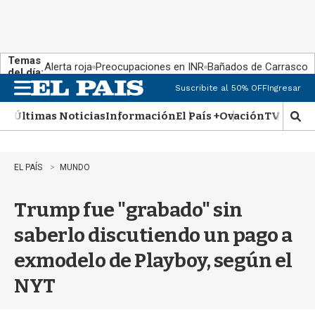
Temas
Alerta roja
Preocupaciones en INR
Bañados de Carrasco
del día:
Suscribite al 50% OFF
Ingresar
M
e
Últimas Noticias
Información
El País +
Ovación
TV Show
n
M
u
o
s
t
EL PAÍS
MUNDO
r
a
Trump fue "grabado" sin
r
b
saberlo discutiendo un pago a
�
s
exmodelo de Playboy, según el
q
u
NYT
e
d