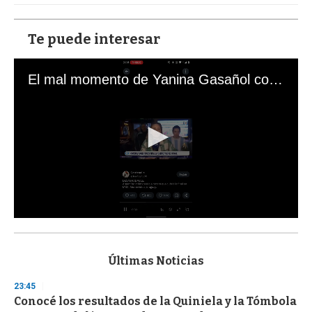
Te puede interesar
El mal momento de Yanina Gasañol con un hincha argentino en "Subrayado"
0
s
e
c
Últimas Noticias
o
n
23:45
d
Conocé los resultados de la Quiniela y la Tómbola
s
o