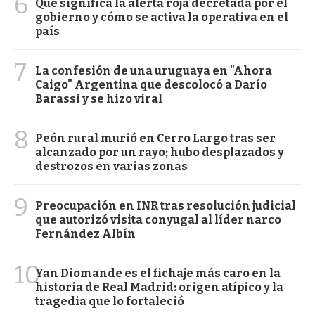
6
Qué significa la alerta roja decretada por el
gobierno y cómo se activa la operativa en el
país
7
La confesión de una uruguaya en "Ahora
Caigo" Argentina que descolocó a Darío
Barassi y se hizo viral
8
Peón rural murió en Cerro Largo tras ser
alcanzado por un rayo; hubo desplazados y
destrozos en varias zonas
9
Preocupación en INR tras resolución judicial
que autorizó visita conyugal al líder narco
Fernández Albín
10
Yan Diomande es el fichaje más caro en la
historia de Real Madrid: origen atípico y la
tragedia que lo fortaleció