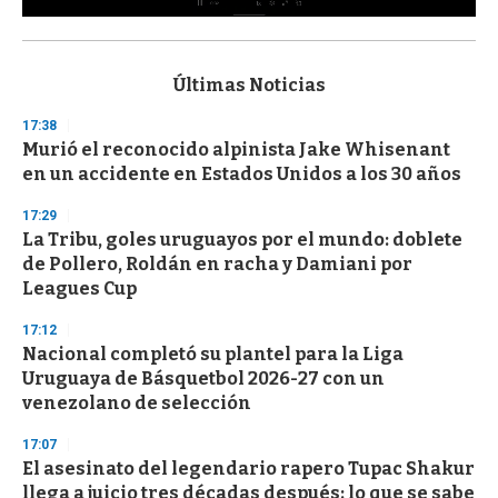
0
s
e
c
Últimas Noticias
o
n
17:38
d
Murió el reconocido alpinista Jake Whisenant
s
o
en un accidente en Estados Unidos a los 30 años
f
3
17:29
3
s
La Tribu, goles uruguayos por el mundo: doblete
e
de Pollero, Roldán en racha y Damiani por
c
Leagues Cup
o
n
d
17:12
s
Nacional completó su plantel para la Liga
Uruguaya de Básquetbol 2026-27 con un
venezolano de selección
17:07
El asesinato del legendario rapero Tupac Shakur
llega a juicio tres décadas después: lo que se sabe