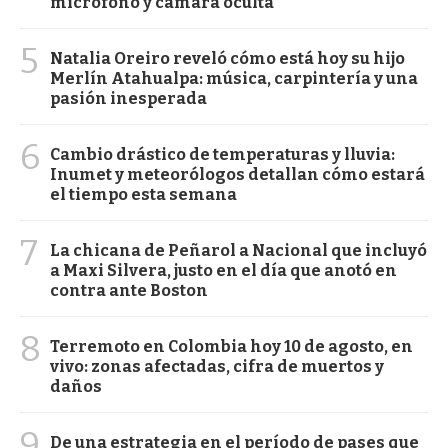
micrófono y cámara oculta
5
Natalia Oreiro reveló cómo está hoy su hijo
Merlín Atahualpa: música, carpintería y una
pasión inesperada
6
Cambio drástico de temperaturas y lluvia:
Inumet y meteorólogos detallan cómo estará
el tiempo esta semana
7
La chicana de Peñarol a Nacional que incluyó
a Maxi Silvera, justo en el día que anotó en
contra ante Boston
8
Terremoto en Colombia hoy 10 de agosto, en
vivo: zonas afectadas, cifra de muertos y
daños
9
De una estrategia en el período de pases que