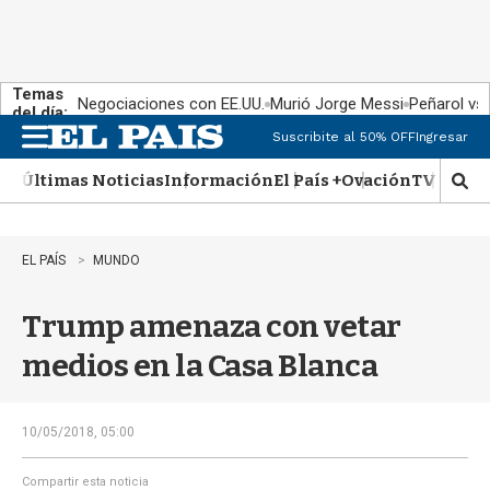
Temas
Negociaciones con EE.UU.
Murió Jorge Messi
Peñarol vs
del día:
Suscribite al 50% OFF
Ingresar
M
e
Últimas Noticias
Información
El País +
Ovación
TV Show
n
M
u
o
s
t
EL PAÍS
MUNDO
r
a
Trump amenaza con vetar
r
b
medios en la Casa Blanca
�
s
q
u
10/05/2018, 05:00
e
d
Compartir esta noticia