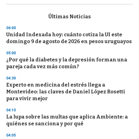
s
e
c
Últimas Noticias
o
n
06:00
d
Unidad Indexada hoy: cuánto cotiza la UI este
s
o
domingo 9 de agosto de 2026 en pesos uruguayos
f
3
05:00
3
s
¿Por qué la diabetes y la depresión forman una
e
pareja cada vez más común?
c
o
04:30
n
d
Experto en medicina del estrés llega a
s
Montevideo: las claves de Daniel López Rosetti
para vivir mejor
04:10
La lupa sobre las multas que aplica Ambiente: a
quiénes se sanciona y por qué
04:05