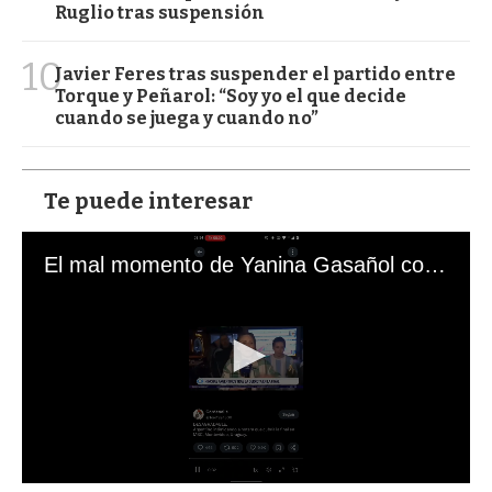
Ruglio tras suspensión
10
Javier Feres tras suspender el partido entre
Torque y Peñarol: “Soy yo el que decide
cuando se juega y cuando no”
Te puede interesar
El mal momento de Yanina Gasañol con un hincha argentino en "Subrayado"
0