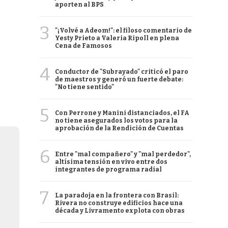
aporten al BPS
3
"¡Volvé a Adeom!": el filoso comentario de
Yesty Prieto a Valeria Ripoll en plena
Cena de Famosos
4
Conductor de "Subrayado" criticó el paro
de maestros y generó un fuerte debate:
"No tiene sentido"
5
Con Perrone y Manini distanciados, el FA
no tiene asegurados los votos para la
aprobación de la Rendición de Cuentas
6
Entre "mal compañero" y "mal perdedor",
altísima tensión en vivo entre dos
integrantes de programa radial
7
La paradoja en la frontera con Brasil:
Rivera no construye edificios hace una
década y Livramento explota con obras