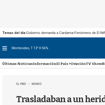
Temas del día:
Gobierno demanda a Cardama
Fenómeno de El Ni
Montevideo, T 13° H 56%
M
e
n
u
Últimas Noticias
Información
El País +
Ovación
TV Show
B
EL PAÍS
MUNDO
Trasladaban a un herid