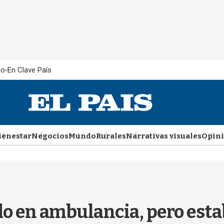
ño
En Clave País
ienestar
Negocios
Mundo
Rurales
Narrativas visuales
Opin
o en ambulancia, pero esta