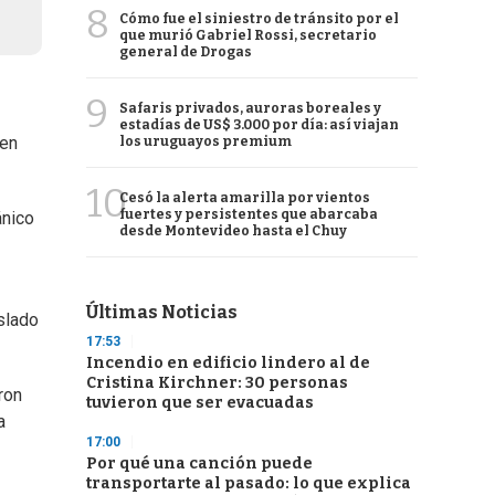
8
Cómo fue el siniestro de tránsito por el
que murió Gabriel Rossi, secretario
general de Drogas
9
Safaris privados, auroras boreales y
estadías de US$ 3.000 por día: así viajan
 en
los uruguayos premium
10
Cesó la alerta amarilla por vientos
fuertes y persistentes que abarcaba
ánico
desde Montevideo hasta el Chuy
Últimas Noticias
aslado
17:53
Incendio en edificio lindero al de
Cristina Kirchner: 30 personas
ron
tuvieron que ser evacuadas
a
17:00
Por qué una canción puede
transportarte al pasado: lo que explica