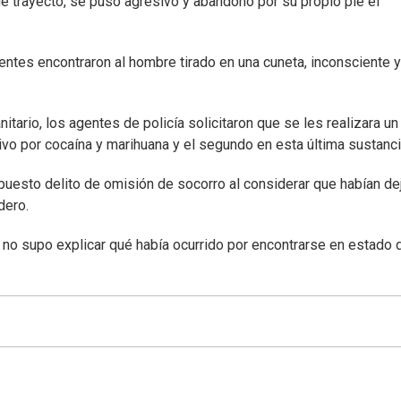
e trayecto, se puso agresivo y abandonó por su propio pie el
gentes encontraron al hombre tirado en una cuneta, inconsciente y
tario, los agentes de policía solicitaron que se les realizara un
ivo por cocaína y marihuana y el segundo en esta última sustanci
puesto delito de omisión de socorro al considerar que habían de
dero.
o no supo explicar qué había ocurrido por encontrarse en estado 