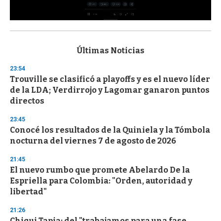
0
s
e
c
Últimas Noticias
o
n
23:54
d
Trouville se clasificó a playoffs y es el nuevo líder
s
o
de la LDA; Verdirrojo y Lagomar ganaron puntos
f
directos
3
3
s
23:45
e
Conocé los resultados de la Quiniela y la Tómbola
c
nocturna del viernes 7 de agosto de 2026
o
n
d
21:45
s
El nuevo rumbo que promete Abelardo De la
Espriella para Colombia: "Orden, autoridad y
libertad"
21:26
Chiqui Tapia: del "trabajamos para una fase