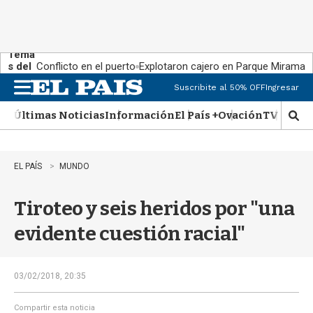
Tema
s del
Conflicto en el puerto
Explotaron cajero en Parque Miramar
día:
Suscribite al 50% OFF
Ingresar
M
e
Últimas Noticias
Información
El País +
Ovación
TV Show
n
M
u
o
s
t
EL PAÍS
MUNDO
r
a
Tiroteo y seis heridos por "una
r
b
evidente cuestión racial"
�
s
q
u
03/02/2018, 20:35
e
d
Compartir esta noticia