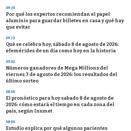
n
09:25
d
Por qué los expertos recomiendan el papel
s
o
aluminio para guardar billetes en casa y qué hay
f
que evitar
3
3
s
09:13
e
Qué se celebra hoy, sábado 8 de agosto de 2026:
c
efemérides de un día como hoy en la historia
o
n
d
09:02
s
Números ganadores de Mega Millions del
viernes 7 de agosto de 2026: los resultados del
último sorteo
08:56
El pronóstico para hoy sabado 8 de agosto de
2026: cómo estará el tiempo en cada zona del
país, según Inumet
08:00
Estudio explica por qué algunos pacientes