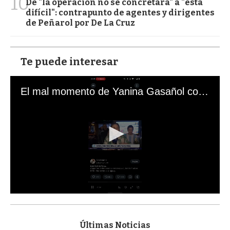
10
De "la operación no se concretará" a "está
difícil": contrapunto de agentes y dirigentes
de Peñarol por De La Cruz
Te puede interesar
El mal momento de Yanina Gasañol con un hincha argentino en "Subrayado"
0
s
e
c
Últimas Noticias
o