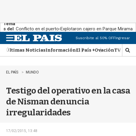
Tema
s del
Conflicto en el puerto
Explotaron cajero en Parque Miramar
día:
Suscribite al 50% OFF
Ingresar
M
e
Últimas Noticias
Información
El País +
Ovación
TV Show
n
M
u
o
s
t
EL PAÍS
MUNDO
r
a
Testigo del operativo en la casa
r
b
de Nisman denuncia
�
s
irregularidades
q
u
e
d
17/02/2015, 13:48