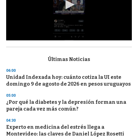
0
s
e
c
Últimas Noticias
o
n
06:00
d
Unidad Indexada hoy: cuánto cotiza la UI este
s
o
domingo 9 de agosto de 2026 en pesos uruguayos
f
3
05:00
3
s
¿Por qué la diabetes y la depresión forman una
e
pareja cada vez más común?
c
o
04:30
n
d
Experto en medicina del estrés llega a
s
Montevideo: las claves de Daniel López Rosetti