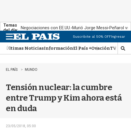
Temas
Negociaciones con EE.UU.
Murió Jorge Messi
Peñarol vs
del día:
Suscribite al 50% OFF
Ingresar
M
e
Últimas Noticias
Información
El País +
Ovación
TV Show
n
M
u
o
s
t
EL PAÍS
MUNDO
r
a
Tensión nuclear: la cumbre
r
b
entre Trump y Kim ahora está
�
s
en duda
q
u
e
d
23/05/2018, 05:00