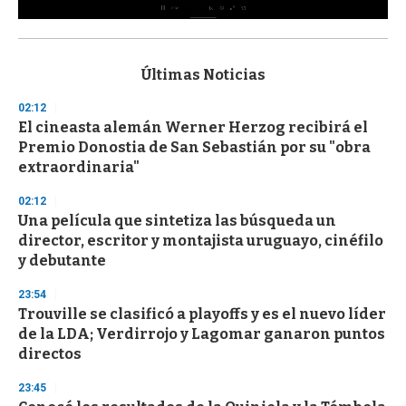
0
s
e
c
Últimas Noticias
o
n
02:12
d
El cineasta alemán Werner Herzog recibirá el
s
o
Premio Donostia de San Sebastián por su "obra
f
extraordinaria"
3
3
s
02:12
e
Una película que sintetiza las búsqueda un
c
director, escritor y montajista uruguayo, cinéfilo
o
n
y debutante
d
s
23:54
Trouville se clasificó a playoffs y es el nuevo líder
de la LDA; Verdirrojo y Lagomar ganaron puntos
directos
23:45