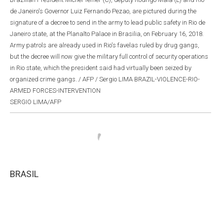
de Janeiro's Governor Luiz Fernando Pezao, are pictured during the
signature of a decree to send in the army to lead public safety in Rio de
Janeiro state, at the Planalto Palace in Brasilia, on February 16, 2018.
Army patrols are already used in Rio's favelas ruled by drug gangs,
but the decree will now give the military full control of security operations
in Rio state, which the president said had virtually been seized by
organized crime gangs. / AFP / Sergio LIMA BRAZIL-VIOLENCE-RIO-
ARMED FORCES-INTERVENTION
SERGIO LIMA/AFP
BRASIL