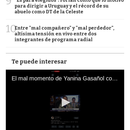
9
“Es para elegidos”: Forlán contó qué lo motivó
para dirigir a Uruguay y el récord de su
abuelo como DT de la Celeste
10
Entre "mal compañero" y "mal perdedor",
altísima tensión en vivo entre dos
integrantes de programa radial
Te puede interesar
El mal momento de Yanina Gasañol con un hincha argentino en "Subrayado"