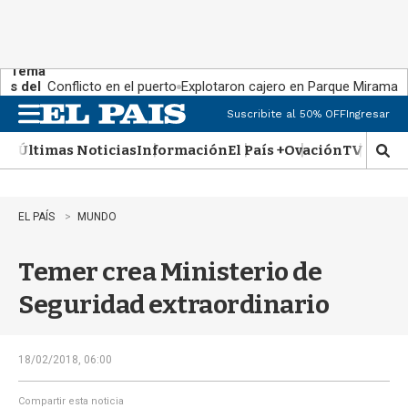
Tema
s del
Conflicto en el puerto
Explotaron cajero en Parque Miramar
día:
Suscribite al 50% OFF
Ingresar
M
e
Últimas Noticias
Información
El País +
Ovación
TV Show
n
M
u
o
s
t
EL PAÍS
MUNDO
r
a
Temer crea Ministerio de
r
b
Seguridad extraordinario
�
s
q
u
18/02/2018, 06:00
e
d
Compartir esta noticia