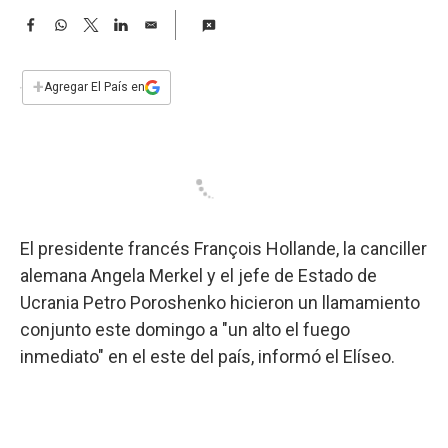
a
F
W
T
L
E
a
h
w
i
m
c
a
i
n
a
e
t
t
k
i
+
Agregar El País en
b
s
t
e
l
o
A
e
d
o
p
r
I
k
p
n
El presidente francés François Hollande, la canciller
alemana Angela Merkel y el jefe de Estado de
Ucrania Petro Poroshenko hicieron un llamamiento
conjunto este domingo a "un alto el fuego
inmediato" en el este del país, informó el Elíseo.