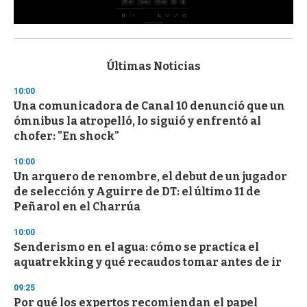
0
s
e
c
Últimas Noticias
o
n
10:00
d
Una comunicadora de Canal 10 denunció que un
s
o
ómnibus la atropelló, lo siguió y enfrentó al
f
chofer: "En shock"
3
3
s
10:00
e
Un arquero de renombre, el debut de un jugador
c
de selección y Aguirre de DT: el último 11 de
o
n
Peñarol en el Charrúa
d
s
10:00
Senderismo en el agua: cómo se practica el
aquatrekking y qué recaudos tomar antes de ir
09:25
Por qué los expertos recomiendan el papel