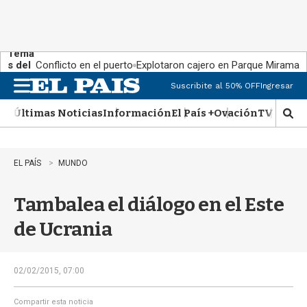
Tema
s del
Conflicto en el puerto
Explotaron cajero en Parque Miramar
día:
Suscribite al 50% OFF
Ingresar
M
e
Últimas Noticias
Información
El País +
Ovación
TV Show
n
M
u
o
s
t
EL PAÍS
MUNDO
r
a
Tambalea el diálogo en el Este
r
b
de Ucrania
�
s
q
u
02/02/2015, 07:00
e
d
Compartir esta noticia