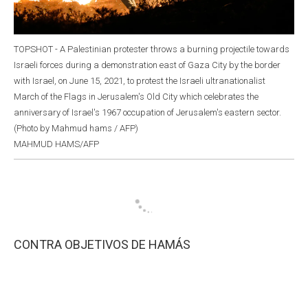
TOPSHOT - A Palestinian protester throws a burning projectile towards
Israeli forces during a demonstration east of Gaza City by the border
with Israel, on June 15, 2021, to protest the Israeli ultranationalist
March of the Flags in Jerusalem's Old City which celebrates the
anniversary of Israel's 1967 occupation of Jerusalem's eastern sector.
(Photo by Mahmud hams / AFP)
MAHMUD HAMS/AFP
CONTRA OBJETIVOS DE HAMÁS