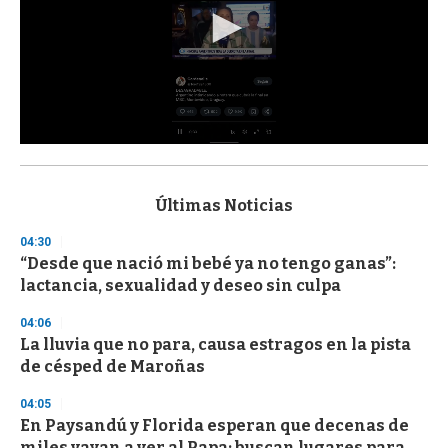
0
s
e
c
Últimas Noticias
o
n
04:30
d
“Desde que nació mi bebé ya no tengo ganas”:
s
o
lactancia, sexualidad y deseo sin culpa
f
3
04:06
3
s
La lluvia que no para, causa estragos en la pista
e
de césped de Maroñas
c
o
04:05
n
d
En Paysandú y Florida esperan que decenas de
s
miles vayan a ver al Papa; buscan lugares para