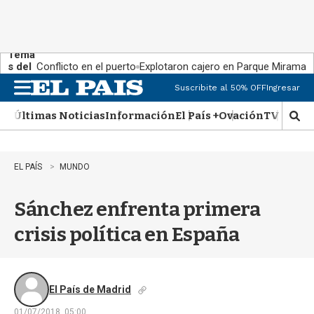
Tema
s del
Conflicto en el puerto
Explotaron cajero en Parque Miramar
día:
Suscribite al 50% OFF
Ingresar
M
e
Últimas Noticias
Información
El País +
Ovación
TV Show
n
M
u
o
s
t
EL PAÍS
MUNDO
r
a
Sánchez enfrenta primera
r
b
crisis política en España
�
s
q
u
e
El País de Madrid
d
01/07/2018, 05:00