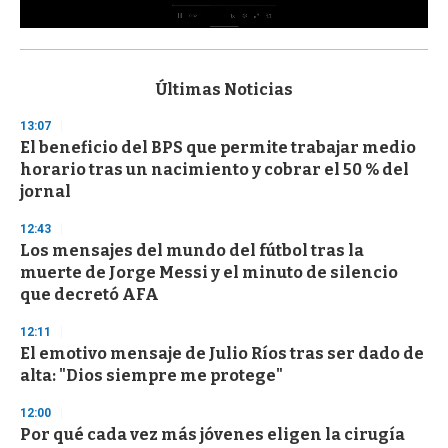
0
s
e
c
Últimas Noticias
o
n
13:07
d
El beneficio del BPS que permite trabajar medio
s
o
horario tras un nacimiento y cobrar el 50 % del
f
jornal
3
3
s
12:43
e
Los mensajes del mundo del fútbol tras la
c
muerte de Jorge Messi y el minuto de silencio
o
n
que decretó AFA
d
s
12:11
El emotivo mensaje de Julio Ríos tras ser dado de
alta: "Dios siempre me protege"
12:00
Por qué cada vez más jóvenes eligen la cirugía