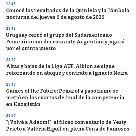
n
23:45
d
Conocé los resultados de la Quiniela y la Tómbola
s
o
nocturna del jueves 6 de agosto de 2026
f
3
23:43
3
s
Uruguay cerró el grupo del Sudamericano
e
Femenino con derrota ante Argentina y jugará
c
por el quinto puesto
o
n
d
23:27
s
Altas y bajas de la Liga AUF: Albion se sigue
reforzando en ataque y contrató a Ignacio Neira
23:17
Games of the Future: Peñarol a paso firme se
metió en los cuartos de final de la competencia
en Kazajistán
21:57
"¡Volvé a Adeom!": el filoso comentario de Yesty
Prieto a Valeria Ripoll en plena Cena de Famosos