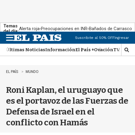
Temas
Alerta roja
Preocupaciones en INR
Bañados de Carrasco
del día:
Suscribite al 50% OFF
Ingresar
M
e
Últimas Noticias
Información
El País +
Ovación
TV Show
n
M
u
o
s
t
EL PAÍS
MUNDO
r
a
Roni Kaplan, el uruguayo que
r
b
es el portavoz de las Fuerzas de
�
s
Defensa de Israel en el
q
u
conflicto con Hamás
e
d