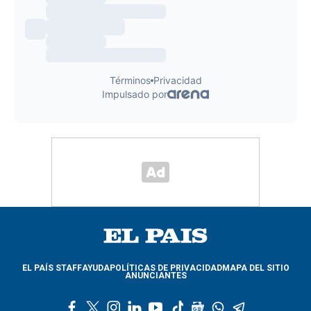
EL PAÍS STAFF
AYUDA
POLÍTICAS DE PRIVACIDAD
MAPA DEL SITIO
ANUNCIANTES
f
t
i
l
y
t
g
w
t