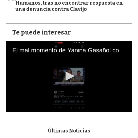
Humanos, tras no encontrar respuesta en
una denuncia contra Clavijo
Te puede interesar
El mal momento de Yanina Gasañol con un hincha argentino en "Subrayado"
0
s
e
c
Últimas Noticias
o