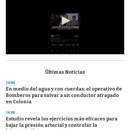
0
s
e
c
Últimas Noticias
o
n
14:04
d
En medio del agua y con cuerdas: el operativo de
s
o
Bomberos para salvar a un conductor atrapado
f
en Colonia
3
3
s
14:00
e
Estudio revela los ejercicios más eficaces para
c
bajar la presión arterial y controlar la
o