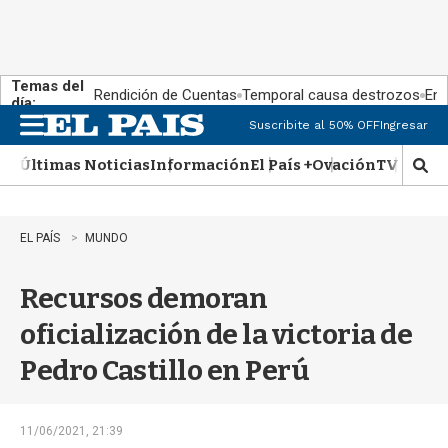
Temas del
Rendición de Cuentas
Temporal causa destrozos
En 
día:
Suscribite al 50% OFF
Ingresar
M
e
Últimas Noticias
Información
El País +
Ovación
TV Show
n
M
u
o
s
t
EL PAÍS
MUNDO
r
a
Recursos demoran
r
b
oficialización de la victoria de
�
s
Pedro Castillo en Perú
q
u
e
d
11/06/2021, 21:39