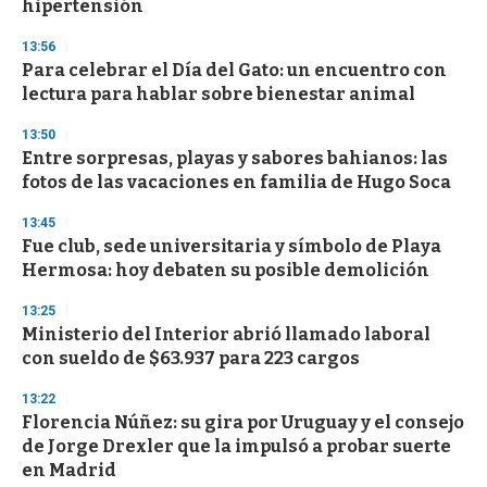
n
hipertensión
d
s
13:56
Para celebrar el Día del Gato: un encuentro con
lectura para hablar sobre bienestar animal
13:50
Entre sorpresas, playas y sabores bahianos: las
fotos de las vacaciones en familia de Hugo Soca
13:45
Fue club, sede universitaria y símbolo de Playa
Hermosa: hoy debaten su posible demolición
13:25
Ministerio del Interior abrió llamado laboral
con sueldo de $63.937 para 223 cargos
13:22
Florencia Núñez: su gira por Uruguay y el consejo
de Jorge Drexler que la impulsó a probar suerte
en Madrid