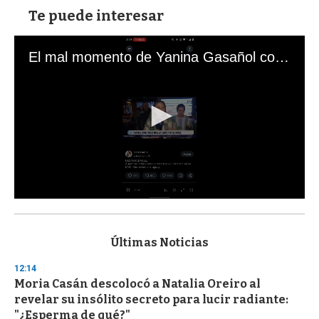
Te puede interesar
El mal momento de Yanina Gasañol con un hincha argentino en "Subrayado"
0
s
e
c
Últimas Noticias
o
n
12:14
d
Moria Casán descolocó a Natalia Oreiro al
s
o
revelar su insólito secreto para lucir radiante:
f
"¿Esperma de qué?"
3