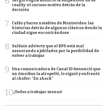
6
Sergio Puglia anunció la suspensión de su
reality: el curioso motivo detrás de la
decisión
7
Cafés y bares notables de Montevideo: las
historias detrás de algunos clásicos donde la
ciudad sigue encontrándose
8
Saldain advierte que el BPS está mal
asesorando a jubilados por la posibilidad de
volver a trabajar
9
Una comunicadora de Canal 10 denunció que
un ómnibus la atropelló, lo siguió y enfrentó
al chofer: "En shock"
10
¡Todos a trabajar menos!