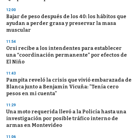
3
s
12:00
e
Bajar de peso después de los 40: los hábitos que
c
ayudan a perder grasa y preservar la masa
o
n
muscular
d
s
11:54
Orsi recibe a los intendentes para establecer
una “coordinación permanente” por efectos de
El Niño
11:43
Pampita reveló la crisis que vivió embarazada de
Blanca junto a Benjamín Vicuña: "Tenía cero
pesos en mi cuenta"
11:29
Una moto requerida llevó a la Policía hasta una
investigación por posible tráfico interno de
armas en Montevideo
11:06