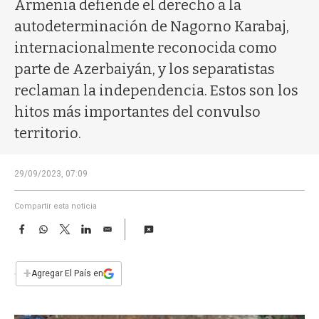
a
Armenia defiende el derecho a la
autodeterminación de Nagorno Karabaj,
internacionalmente reconocida como
parte de Azerbaiyán, y los separatistas
reclaman la independencia. Estos son los
hitos más importantes del convulso
territorio.
29/09/2023, 07:09
Compartir esta noticia
F
W
T
L
E
a
h
w
i
m
c
a
i
n
a
e
t
t
k
i
+
Agregar El País en
b
s
t
e
l
o
A
e
d
o
p
r
I