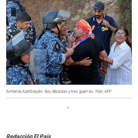
k
p
n
Armenia-Azerbaiyán: dos décadas y tres guerras.
Foto: AFP
Redacción El País