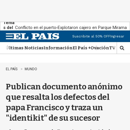
Tema
s del
Conflicto en el puerto
Explotaron cajero en Parque Miramar
día:
Suscribite al 50% OFF
Ingresar
M
e
Últimas Noticias
Información
El País +
Ovación
TV Show
n
M
u
o
s
t
EL PAÍS
MUNDO
r
a
Publican documento anónimo
r
b
que resalta los defectos del
�
s
papa Francisco y traza un
q
u
"identikit" de su sucesor
e
d