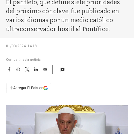
a
El panfleto, que define siete prioridades
del próximo cónclave, fue publicado en
varios idiomas por un medio católico
ultraconservador hostil al Pontífice.
01/03/2024, 14:18
Compartir esta noticia
F
W
T
L
E
a
h
w
i
m
c
a
i
n
a
e
t
t
k
i
+
Agregar El País en
b
s
t
e
l
o
A
e
d
o
p
r
I
k
p
n