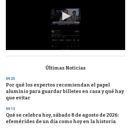
0
s
e
c
Últimas Noticias
o
n
09:25
d
Por qué los expertos recomiendan el papel
s
o
aluminio para guardar billetes en casa y qué hay
f
que evitar
3
3
s
09:13
e
Qué se celebra hoy, sábado 8 de agosto de 2026:
c
efemérides de un día como hoy en la historia
o
n