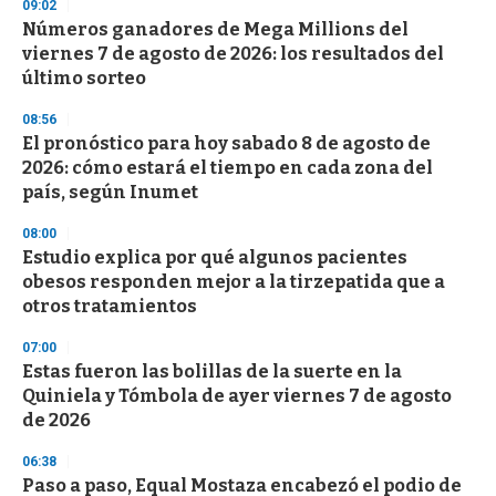
d
09:02
s
Números ganadores de Mega Millions del
viernes 7 de agosto de 2026: los resultados del
último sorteo
08:56
El pronóstico para hoy sabado 8 de agosto de
2026: cómo estará el tiempo en cada zona del
país, según Inumet
08:00
Estudio explica por qué algunos pacientes
obesos responden mejor a la tirzepatida que a
otros tratamientos
07:00
Estas fueron las bolillas de la suerte en la
Quiniela y Tómbola de ayer viernes 7 de agosto
de 2026
06:38
Paso a paso, Equal Mostaza encabezó el podio de