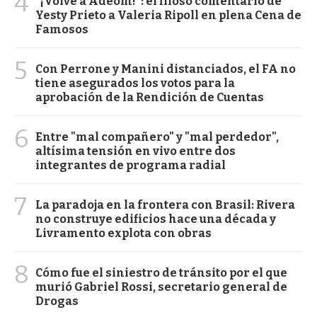
4
"¡Volvé a Adeom!": el filoso comentario de
Yesty Prieto a Valeria Ripoll en plena Cena de
Famosos
5
Con Perrone y Manini distanciados, el FA no
tiene asegurados los votos para la
aprobación de la Rendición de Cuentas
6
Entre "mal compañero" y "mal perdedor",
altísima tensión en vivo entre dos
integrantes de programa radial
7
La paradoja en la frontera con Brasil: Rivera
no construye edificios hace una década y
Livramento explota con obras
8
Cómo fue el siniestro de tránsito por el que
murió Gabriel Rossi, secretario general de
Drogas