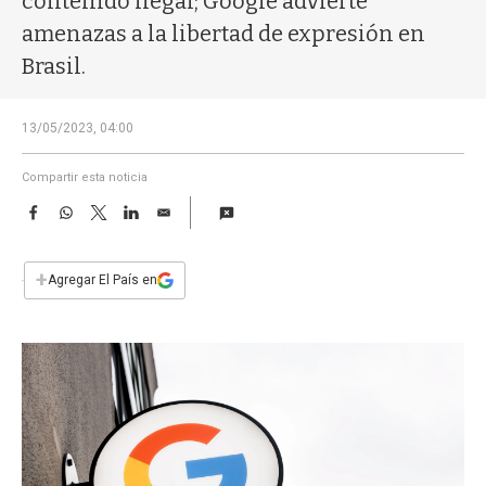
contenido ilegal; Google advierte
a
amenazas a la libertad de expresión en
Brasil.
13/05/2023, 04:00
Compartir esta noticia
F
W
T
L
E
a
h
w
i
m
c
a
i
n
a
e
t
t
k
i
+
Agregar El País en
b
s
t
e
l
o
A
e
d
o
p
r
I
k
p
n