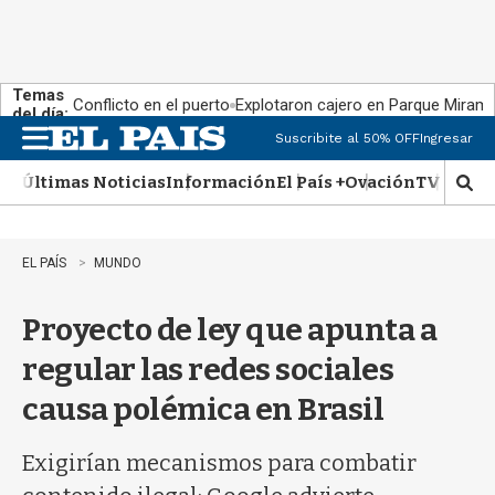
Temas
Conflicto en el puerto
Explotaron cajero en Parque Miram
del día:
Suscribite al 50% OFF
Ingresar
M
e
Últimas Noticias
Información
El País +
Ovación
TV Show
n
M
u
o
s
t
EL PAÍS
MUNDO
r
a
Proyecto de ley que apunta a
r
b
regular las redes sociales
�
s
causa polémica en Brasil
q
u
e
Exigirían mecanismos para combatir
d