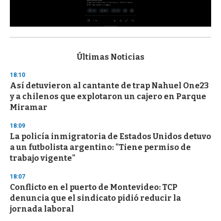
0
s
e
c
Últimas Noticias
o
n
18:10
d
Así detuvieron al cantante de trap Nahuel One23
s
o
y a chilenos que explotaron un cajero en Parque
f
Miramar
3
3
s
18:09
e
La policía inmigratoria de Estados Unidos detuvo
c
a un futbolista argentino: "Tiene permiso de
o
n
trabajo vigente"
d
s
18:07
Conflicto en el puerto de Montevideo: TCP
denuncia que el sindicato pidió reducir la
jornada laboral