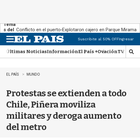
Tema
s del
Conflicto en el puerto
Explotaron cajero en Parque Miramar
día:
Suscribite al 50% OFF
Ingresar
M
e
Últimas Noticias
Información
El País +
Ovación
TV Show
n
M
u
o
s
t
EL PAÍS
MUNDO
r
a
Protestas se extienden a todo
r
b
Chile, Piñera moviliza
�
s
militares y deroga aumento
q
u
del metro
e
d