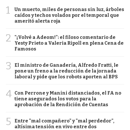
1
Un muerto, miles de personas sin luz, árboles
caídos y techos volados por el temporal que
ameritó alerta roja
2
"¡Volvé a Adeom!": el filoso comentario de
Yesty Prieto a Valeria Ripoll en plena Cena de
Famosos
3
El ministro de Ganadería, Alfredo Fratti, le
pone un freno a la reducción de la jornada
laboral y pide que los robots aporten al BPS
4
Con Perrone y Manini distanciados, el FA no
tiene asegurados los votos para la
aprobación de la Rendición de Cuentas
5
Entre "mal compañero" y "mal perdedor",
altísima tensión en vivo entre dos