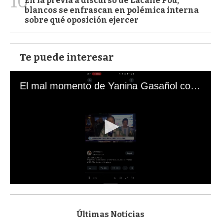
10
En la previa a discurso de Lacalle Pou,
blancos se enfrascan en polémica interna
sobre qué oposición ejercer
Te puede interesar
El mal momento de Yanina Gasañol con un hincha argentino en "Subrayado"
0
s
e
c
Últimas Noticias
o