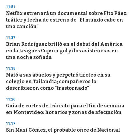
n
11:51
d
Netflix estrenará un documental sobre Fito Páez:
s
o
tráiler y fecha de estreno de “El mundo cabe en
f
una canción”
3
3
s
11:37
e
Brian Rodríguez brilló en el debut del América
c
en la Leagues Cup: un gol y dos asistencias en
o
n
una noche soñada
d
s
11:35
Mató a sus abuelos y perpetró tiroteo en su
colegio en Tailandia; compañeros lo
describieron como "trastornado"
11:26
Guía de cortes de tránsito para el fin de semana
en Montevideo: horarios y zonas de afectación
11:17
Sin Maxi Gómez, el probable once de Nacional