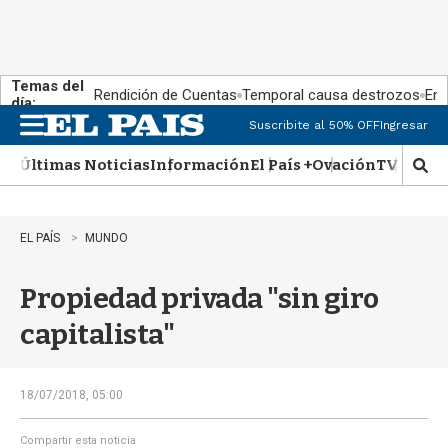
Temas del
Rendición de Cuentas
Temporal causa destrozos
En 
día:
Suscribite al 50% OFF
Ingresar
M
e
Últimas Noticias
Información
El País +
Ovación
TV Show
n
M
u
o
s
t
EL PAÍS
MUNDO
r
a
Propiedad privada "sin giro
r
b
capitalista"
�
s
q
u
18/07/2018, 05:00
e
d
Compartir esta noticia