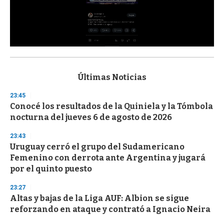
0
s
e
c
Últimas Noticias
o
n
23:45
d
Conocé los resultados de la Quiniela y la Tómbola
s
o
nocturna del jueves 6 de agosto de 2026
f
3
23:43
3
s
Uruguay cerró el grupo del Sudamericano
e
Femenino con derrota ante Argentina y jugará
c
por el quinto puesto
o
n
d
23:27
s
Altas y bajas de la Liga AUF: Albion se sigue
reforzando en ataque y contrató a Ignacio Neira