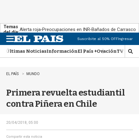
Temas
Alerta roja
Preocupaciones en INR
Bañados de Carrasco
del día:
Suscribite al 50% OFF
Ingresar
M
e
Últimas Noticias
Información
El País +
Ovación
TV Show
n
M
u
o
s
t
EL PAÍS
MUNDO
r
a
Primera revuelta estudiantil
r
b
contra Piñera en Chile
�
s
q
u
20/04/2018, 05:00
e
d
Compartir esta noticia