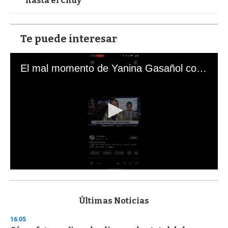
hasta el Chuy
Te puede interesar
El mal momento de Yanina Gasañol con un hincha argentino en "Subrayado"
0
s
e
c
Últimas Noticias
o
n
16:05
d