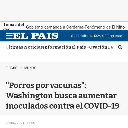
Temas del
Gobierno demanda a Cardama
Fenómeno de El Niño
día:
Suscribite al 50% OFF
Ingresar
M
e
Últimas Noticias
Información
El País +
Ovación
TV Show
n
M
u
o
s
t
EL PAÍS
MUNDO
r
a
"Porros por vacunas":
r
b
Washington busca aumentar
�
s
inoculados contra el COVID-19
q
u
e
d
08/06/2021, 19:55