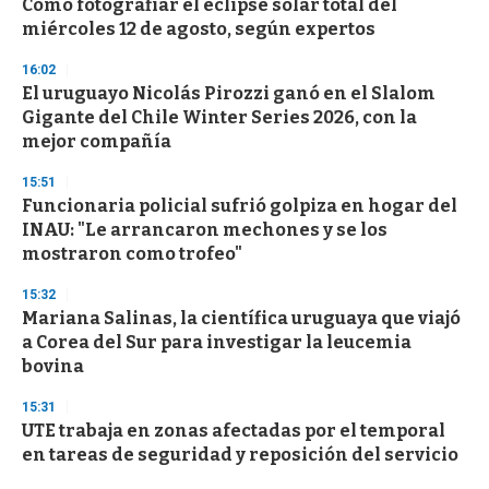
Cómo fotografiar el eclipse solar total del
s
o
miércoles 12 de agosto, según expertos
f
3
16:02
3
s
El uruguayo Nicolás Pirozzi ganó en el Slalom
e
Gigante del Chile Winter Series 2026, con la
c
mejor compañía
o
n
d
15:51
s
Funcionaria policial sufrió golpiza en hogar del
INAU: "Le arrancaron mechones y se los
mostraron como trofeo"
15:32
Mariana Salinas, la científica uruguaya que viajó
a Corea del Sur para investigar la leucemia
bovina
15:31
UTE trabaja en zonas afectadas por el temporal
en tareas de seguridad y reposición del servicio