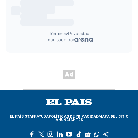
EL PAÍS STAFF
AYUDA
POLÍTICAS DE PRIVACIDAD
MAPA DEL SITIO
ANUNCIANTES
f
t
i
l
y
t
g
w
t