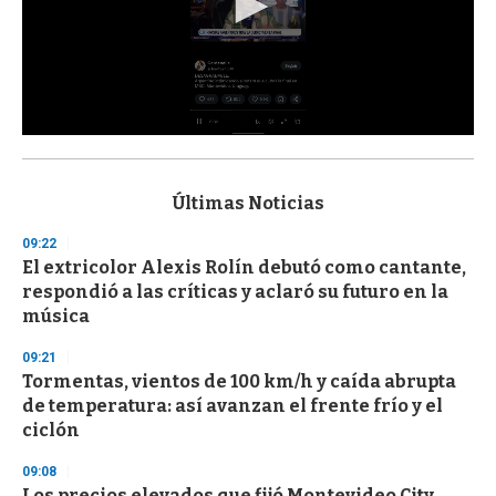
0
s
e
c
Últimas Noticias
o
n
09:22
d
El extricolor Alexis Rolín debutó como cantante,
s
o
respondió a las críticas y aclaró su futuro en la
f
música
3
3
s
09:21
e
Tormentas, vientos de 100 km/h y caída abrupta
c
de temperatura: así avanzan el frente frío y el
o
n
ciclón
d
s
09:08
Los precios elevados que fijó Montevideo City