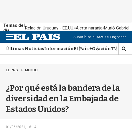
Temas del
Relación Uruguay - EE.UU.
Alerta naranja
Murió Gabriel 
día:
Suscribite al 50% OFF
Ingresar
M
e
Últimas Noticias
Información
El País +
Ovación
TV Show
n
M
u
o
s
t
EL PAÍS
MUNDO
r
a
¿Por qué está la bandera de la
r
b
diversidad en la Embajada de
�
s
Estados Unidos?
q
u
e
d
01/06/2021, 16:14