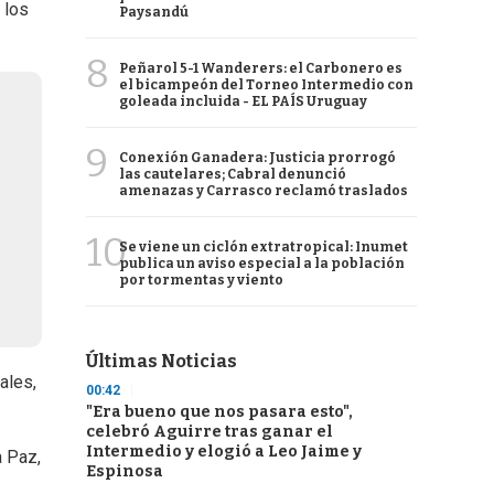
 los
Paysandú
8
Peñarol 5-1 Wanderers: el Carbonero es
el bicampeón del Torneo Intermedio con
goleada incluida - EL PAÍS Uruguay
9
Conexión Ganadera: Justicia prorrogó
las cautelares; Cabral denunció
amenazas y Carrasco reclamó traslados
10
Se viene un ciclón extratropical: Inumet
publica un aviso especial a la población
por tormentas y viento
Últimas Noticias
ales,
00:42
"Era bueno que nos pasara esto",
celebró Aguirre tras ganar el
Intermedio y elogió a Leo Jaime y
a Paz,
Espinosa