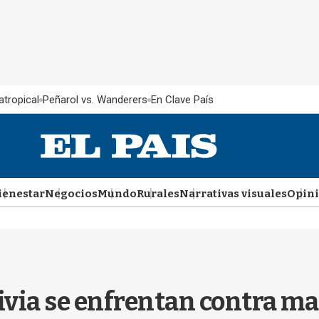
atropical
Peñarol vs. Wanderers
En Clave País
ienestar
Negocios
Mundo
Rurales
Narrativas visuales
Opin
olivia se enfrentan contra m