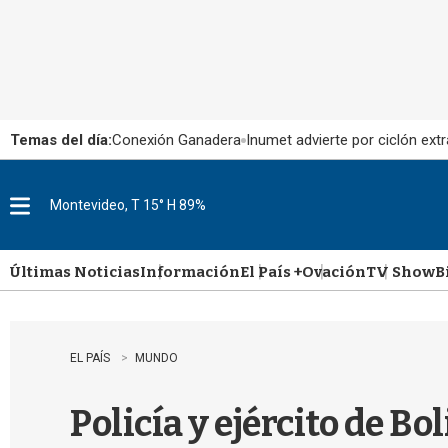
Temas del día:
Conexión Ganadera
Inumet advierte por ciclón extr
Montevideo, T 15° H 89%
M
e
n
u
Últimas Noticias
Información
El País +
Ovación
TV Show
B
EL PAÍS
MUNDO
Policía y ejército de B