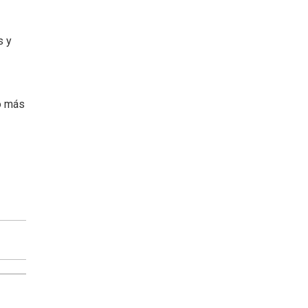
s y
to más