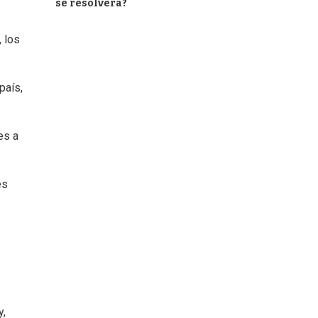
se resolverá?
 los
país,
es a
es
y,