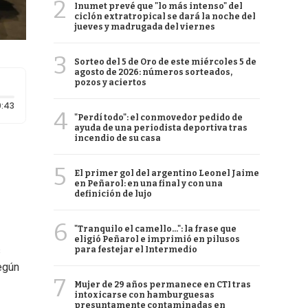
2
Inumet prevé que "lo más intenso" del
ciclón extratropical se dará la noche del
jueves y madrugada del viernes
3
Sorteo del 5 de Oro de este miércoles 5 de
agosto de 2026: números sorteados,
pozos y aciertos
Duración: 43 segundos
:43
4
"Perdí todo": el conmovedor pedido de
ayuda de una periodista deportiva tras
incendio de su casa
5
El primer gol del argentino Leonel Jaime
en Peñarol: en una final y con una
definición de lujo
6
"Tranquilo el camello...": la frase que
eligió Peñarol e imprimió en pilusos
s
para festejar el Intermedio
egún
7
Mujer de 29 años permanece en CTI tras
intoxicarse con hamburguesas
presuntamente contaminadas en