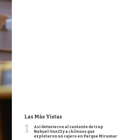
Las Más Vistas
1
Así detuvieron al cantante de trap
Nahuel One23 y a chilenos que
explotaron un cajero en Parque Miramar