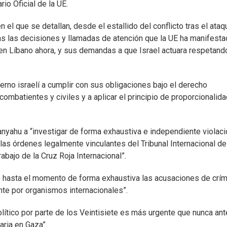
io Oficial de la UE.
n el que se detallan, desde el estallido del conflicto tras el ataq
das las decisiones y llamadas de atención que la UE ha manifest
 en Líbano ahora, y sus demandas a que Israel actuara respetand
rno israelí a cumplir con sus obligaciones bajo el derecho
e combatientes y civiles y a aplicar el principio de proporcionalid
anyahu a “investigar de forma exhaustiva e independiente violac
las órdenes legalmente vinculantes del Tribunal Internacional de
rabajo de la Cruz Roja Internacional”.
do hasta el momento de forma exhaustiva las acusaciones de crí
nte por organismos internacionales”.
lítico por parte de los Veintisiete es más urgente que nunca ant
aria en Gaza”.