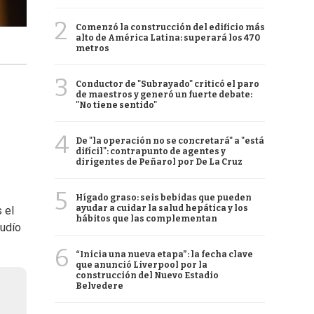
2
Comenzó la construcción del edificio más
alto de América Latina: superará los 470
metros
3
Conductor de "Subrayado" criticó el paro
de maestros y generó un fuerte debate:
"No tiene sentido"
4
De "la operación no se concretará" a "está
difícil": contrapunto de agentes y
dirigentes de Peñarol por De La Cruz
5
Hígado graso: seis bebidas que pueden
ayudar a cuidar la salud hepática y los
 el
hábitos que las complementan
judío
6
“Inicia una nueva etapa”: la fecha clave
que anunció Liverpool por la
construcción del Nuevo Estadio
Belvedere