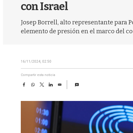
con Israel
Josep Borrell, alto representante para P
elemento de presión en el marco del co
16/11/2024, 02:50
Compartir esta noticia
F
W
T
L
E
a
h
w
i
m
c
a
i
n
a
e
t
t
k
i
b
s
t
e
l
o
A
e
d
o
p
r
I
k
p
n