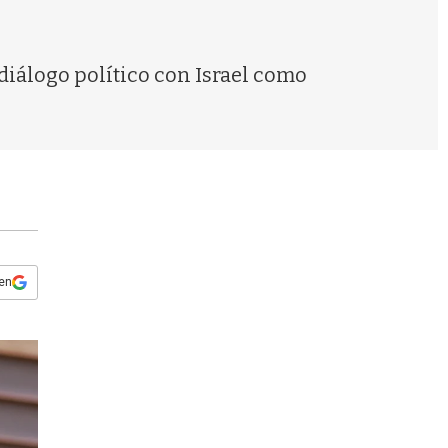
s
q
u
e
 diálogo político con Israel como
d
a
 en