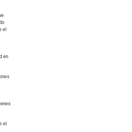
ue
ado
o el
ad en
iones
menes
e el