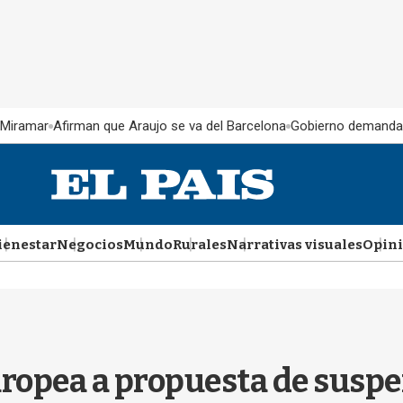
 Miramar
Afirman que Araujo se va del Barcelona
Gobierno demanda
ienestar
Negocios
Mundo
Rurales
Narrativas visuales
Opin
ropea a propuesta de suspen