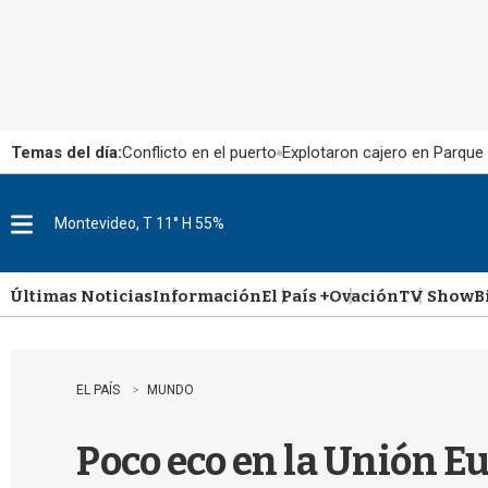
Temas del día:
Conflicto en el puerto
Explotaron cajero en Parque
Montevideo, T 11° H 55%
M
e
n
u
Últimas Noticias
Información
El País +
Ovación
TV Show
B
EL PAÍS
MUNDO
Poco eco en la Unión Eu