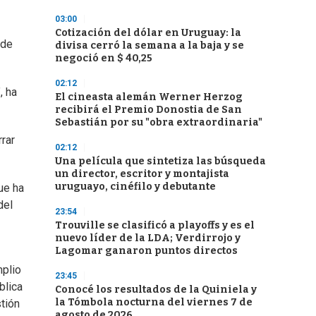
03:00
Cotización del dólar en Uruguay: la
 de
divisa cerró la semana a la baja y se
negoció en $ 40,25
02:12
, ha
El cineasta alemán Werner Herzog
recibirá el Premio Donostia de San
Sebastián por su "obra extraordinaria"
rar
02:12
Una película que sintetiza las búsqueda
un director, escritor y montajista
uruguayo, cinéfilo y debutante
ue ha
del
23:54
Trouville se clasificó a playoffs y es el
nuevo líder de la LDA; Verdirrojo y
Lagomar ganaron puntos directos
mplio
23:45
blica
Conocé los resultados de la Quiniela y
la Tómbola nocturna del viernes 7 de
stión
agosto de 2026