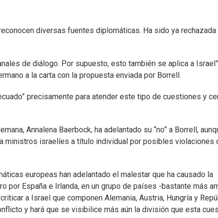
o, reconocen diversas fuentes diplomáticas. Ha sido ya rechazada
ales de diálogo. Por supuesto, esto también se aplica a Israel”
rmano a la carta con la propuesta enviada por Borrell.
ecuado” precisamente para atender este tipo de cuestiones y cer
 alemana, Annalena Baerbock, ha adelantado su “no” a Borrell, aunq
ministros israelíes a título individual por posibles violaciones 
lomáticas europeas han adelantado el malestar que ha causado la
ero por España e Irlanda, en un grupo de países -bastante más a
 criticar a Israel que componen Alemania, Austria, Hungría y Repú
flicto y hará que se visibilice más aún la división que esta cue