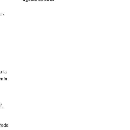
de
a la
mín
”.
trada