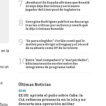
7
¡Bombazo! En España afirman que Ronald
Araujo deja Barcelona y será nuevo
jugador del Liverpool de Inglaterra
8
Georgina Rodríguez publicó un descargo
tras las críticas por su físico y reveló qué
le dijo Cristiano Ronaldo
9
“Es para elegidos”: Forlán contó qué lo
motivó para dirigir a Uruguay y el récord
de su abuelo como DT de la Celeste
 en la
10
Entre "mal compañero" y "mal perdedor",
altísima tensión en vivo entre dos
omo un
integrantes de programa radial
os
Últimas Noticias
03:05
EE.UU. aprieta el puño sobre Cuba: la
CIA refuerza presencia en la isla y no
descarta una operación militar
licto